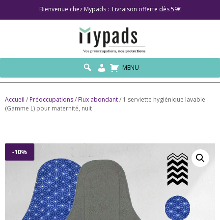
Bienvenue chez Mypads : Livraison offerte dès 59€
MENU
Accueil
/
Préoccupations
/
Flux abondant
/ 1 serviette hygiénique lavable
(Gamme L) pour maternité, nuit
-10%