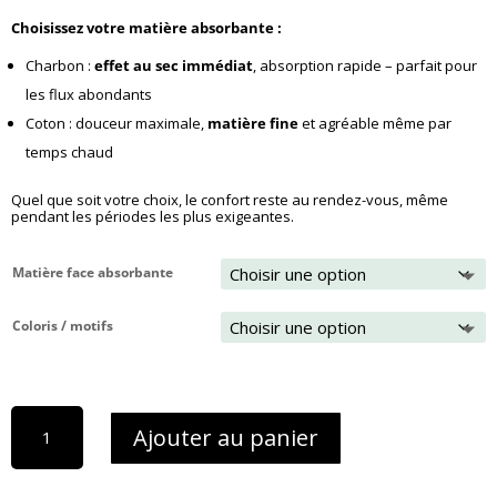
Choisissez votre matière absorbante :
Charbon :
effet au sec immédiat
, absorption rapide – parfait pour
les flux abondants
Coton : douceur maximale,
matière fine
et agréable même par
temps chaud
Quel que soit votre choix, le confort reste au rendez-vous, même
pendant les périodes les plus exigeantes.
Matière face absorbante
Coloris / motifs
quantité
Ajouter au panier
de
1
serviette
hygiénique