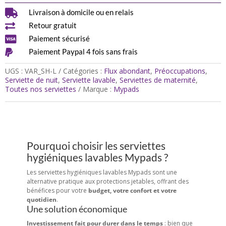
lavable

Livraison à domicile ou en relais
(Gamme

Retour gratuit
L)
pour

Paiement sécurisé
maternité,

Paiement Paypal 4 fois sans frais
nuit
UGS :
VAR_SH-L
Catégories :
Flux abondant
,
Préoccupations
,
Serviette de nuit
,
Serviette lavable
,
Serviettes de maternité
,
Toutes nos serviettes
Marque :
Mypads
Pourquoi choisir les serviettes
hygiéniques lavables Mypads ?
Les serviettes hygiéniques lavables Mypads sont une
alternative pratique aux protections jetables, offrant des
bénéfices pour votre
budget, votre confort et votre
quotidien
.
Une solution économique
Investissement fait pour durer dans le temps
: bien que