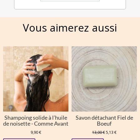
Vous aimerez aussi
Shampoing solide à l’huile
Savon détachant Fiel de
de noisette - Comme Avant
Boeuf
Le
Le
9,90
€
13,00
€
5,13
€
prix
prix