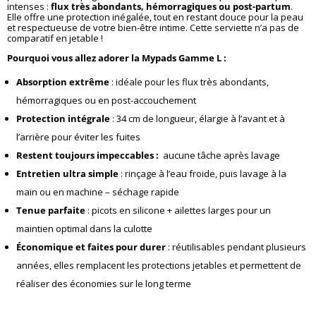
client
intenses :
flux très abondants, hémorragiques ou post-partum
.
Elle offre une protection inégalée, tout en restant douce pour la peau
et respectueuse de votre bien-être intime. Cette serviette n’a pas de
comparatif en jetable !
Pourquoi vous allez adorer la Mypads Gamme L :
Absorption extrême
: idéale pour les flux très abondants,
hémorragiques ou en post-accouchement
Protection intégrale
: 34 cm de longueur, élargie à l’avant et à
l’arrière pour éviter les fuites
Restent toujours impeccables :
aucune tâche après lavage
Entretien ultra simple
: rinçage à l’eau froide, puis lavage à la
main ou en machine – séchage rapide
Tenue parfaite
: picots en silicone + ailettes larges pour un
maintien optimal dans la culotte
Économique et faites pour durer
: réutilisables pendant plusieurs
années, elles remplacent les protections jetables et permettent de
réaliser des économies sur le long terme