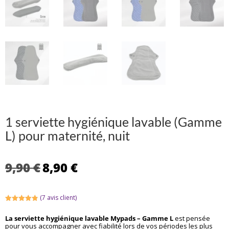
1 serviette hygiénique lavable (Gamme
L) pour maternité, nuit
Le
Le
9,90
€
8,90
€
prix
prix
initial
actuel
était :
est :
(
7
avis client)
9,90 €.
8,90 €.
Noté
4.86
sur 5
La serviette hygiénique lavable Mypads – Gamme L
est pensée
basé sur
pour vous accompagner avec fiabilité lors de vos périodes les plus
notations