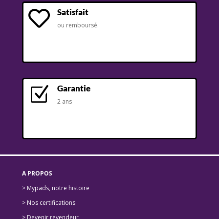
Satisfait

ou remboursé.
Garantie
Z
2 ans
A PROPOS
> Mypads, notre histoire
>
Nos certifications
>
Devenir revendeur