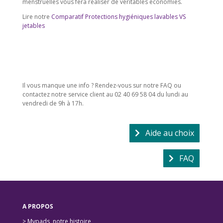
menstruelles vous fera réaliser de véritables économies.
Lire notre
Comparatif Protections hygiéniques lavables VS
jetables
Il vous manque une info ? Rendez-vous sur notre FAQ ou
contactez notre service client au 02 40 69 58 04 du lundi au
vendredi de 9h à 17h.
Aide au choix
FAQ
A PROPOS
> Mypads, notre histoire