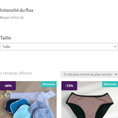
Intensité du flux
Moyen à fort
(2)
Taille
Taille
Trié
2 résultats affichés
du
plus
Déclassés
Déclassés
-46%
-72%
récent
au
plus
ancien