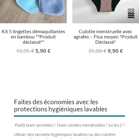
Kit 5 lingettes démaquillantes
Culotte menstruelle avec
en bambou **Produit
agrafes – Flux moyen *Produit
déclassé**
Déclassé*
Le
Le
Le
Le
10,95
€
5,90
€
35,00
€
9,90
€
prix
prix
prix
prix
initial
actuel
initial
actuel
était :
est :
était :
est :
10,95 €.
5,90 €.
35,00 €.
9,90 €.
Faites des économies avec les
protections hygiéniques lavables
Plutôt team serviettes ? Team culottes menstruelles ? ou les 2 ?
Utiliser des serviette hygiéniques lavables ou des culottes