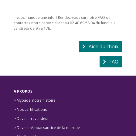
Il vous manque une info ? Rendez-vous sur notre FAQ ou
contactez notre service client au 02 40 69 58 04 du lundi au
vendredi de 9h à 17h.
Aide au choix
FAQ
A PROPOS
> Mypads, notre histoire
>
Nos certifications
>
Devenir revendeur
>
Devenir Ambassadrice de la marque