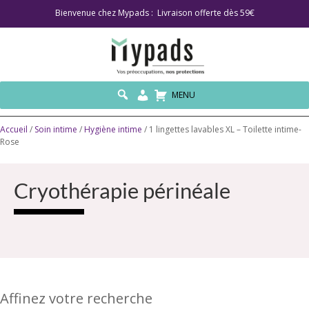
Bienvenue chez Mypads : Livraison offerte dès 59€
MENU
Accueil
/
Soin intime
/
Hygiène intime
/ 1 lingettes lavables XL – Toilette intime-
Rose
Cryothérapie périnéale
Affinez votre recherche