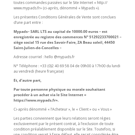
toutes commandes passées sur le Site Internet « http://
www.mypads.fr» (ci-après, dénommé « Mypads »).
Les présentes Conditions Générales de Vente sont conclues
d’une part entre :
Mypads– SARL LTS au capital de 10000.00 euros – est
enregistrée au registre des commerces N° 51292233700021 –
siège social 15 rue des Savoir-Faire, ZA Beau soleil, 44450
Saint-Julien-de-Concelles –
Adresse courriel : hello @mypads.fr
N° Téléphone : +33 (0)2 40 69 58 04 de 09h00 à 17h00 du lundi
au vendredi (heure française)
Et, d’autre part,
Par toute personne physique ou morale souhaitant
procéder à un achat via le Site Internet «
https://www.mypads.fr».
Ci-après dénommé « l’Acheteur », le « Client » ou « Vous »
Les parties conviennent que leurs relations seront régies
exclusivement par le présent contrat, à l’exclusion de toute
condition préalablement disponible sur le Site. Toutefois, si
une condition venait à faire défaut, elle serait considérée être