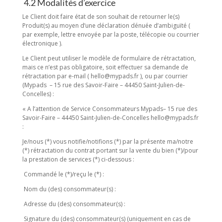
4.2 Modalités d’exercice
Le Client doit faire état de son souhait de retourner le(s)
Produit(s) au moyen d’une déclaration dénuée d’ambiguïté (
par exemple, lettre envoyée par la poste, télécopie ou courrier
électronique ).
Le Client peut utiliser le modèle de formulaire de rétractation,
mais ce n’est pas obligatoire, soit effectuer sa demande de
rétractation par e-mail ( hello@mypads.fr ), ou par courrier
(Mypads – 15 rue des Savoir-Faire – 44450 Saint-Julien-de-
Concelles) :
« A l’attention de Service Consommateurs Mypads– 15 rue des
Savoir-Faire – 44450 Saint-Julien-de-Concelles hello@mypads.fr
:
Je/nous (*) vous notifie/notifions (*) par la présente ma/notre
(*) rétractation du contrat portant sur la vente du bien (*)/pour
la prestation de services (*) ci-dessous :
Commandé le (*)/reçu le (*) :
Nom du (des) consommateur(s) :
Adresse du (des) consommateur(s) :
Signature du (des) consommateur(s) (uniquement en cas de