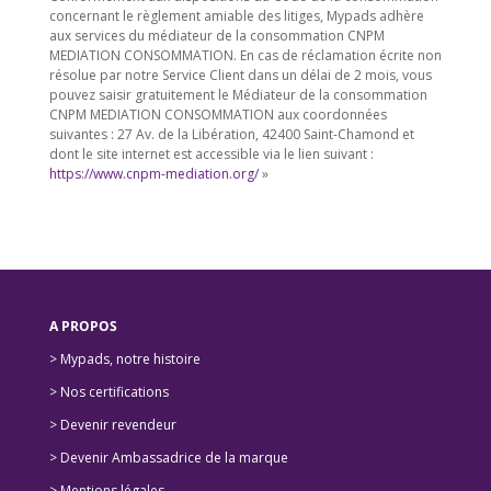
concernant le règlement amiable des litiges, Mypads adhère
aux services du médiateur de la consommation CNPM
MEDIATION CONSOMMATION. En cas de réclamation écrite non
résolue par notre Service Client dans un délai de 2 mois, vous
pouvez saisir gratuitement le Médiateur de la consommation
CNPM MEDIATION CONSOMMATION aux coordonnées
suivantes : 27 Av. de la Libération, 42400 Saint-Chamond et
dont le site internet est accessible via le lien suivant :
https://www.cnpm-mediation.org/
»
A PROPOS
> Mypads, notre histoire
>
Nos certifications
>
Devenir revendeur
>
Devenir Ambassadrice de la marque
> Mentions légales