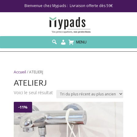
Bienvenue chez Mypads : Livraison offerte dès 59€
MENU
Accueil
/ ATELIERJ
ATELIERJ
Voici le seul résultat
-11%