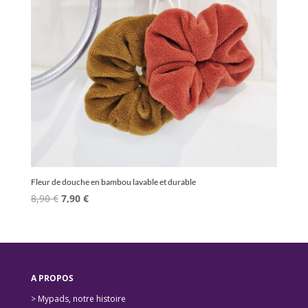
Fleur de douche en bambou lavable et durable
Le
Le
8,90
€
7,90
€
prix
prix
initial
actuel
était :
est :
8,90 €.
7,90 €.
A PROPOS
> Mypads, notre histoire