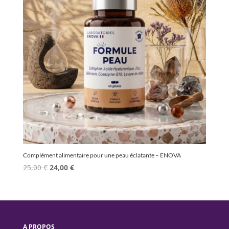
Complément alimentaire pour une peau éclatante – ENOVA
Le
Le
25,00
€
24,00
€
prix
prix
initial
actuel
était :
est :
25,00 €.
24,00 €.
A PROPOS