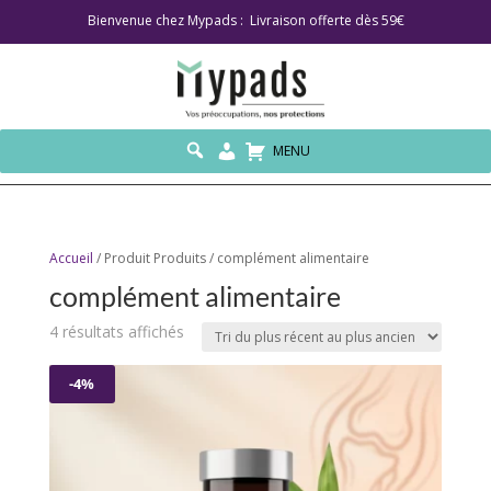
Bienvenue chez Mypads : Livraison offerte dès 59€
MENU
Accueil
/ Produit Produits / complément alimentaire
complément alimentaire
Trié
4 résultats affichés
du
plus
-4%
récent
au
plus
ancien