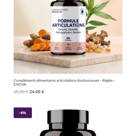
Compléments alimentaires articulations douloureuses – Règles –
ENOVA
Le
Le
25,00
€
24,00
€
prix
prix
initial
actuel
était :
est :
-4%
25,00 €.
24,00 €.