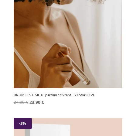
BRUME INTIME au parfum enivrant – YESforLOVE
Le
Le
24,90
€
23,90
€
prix
prix
initial
actuel
était :
est :
-3%
24,90 €.
23,90 €.