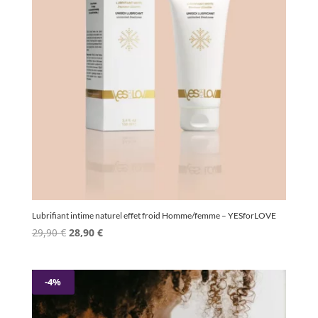
Lubrifiant intime naturel effet froid Homme/femme – YESforLOVE
Le
Le
29,90
€
28,90
€
prix
prix
initial
actuel
était :
est :
-4%
29,90 €.
28,90 €.