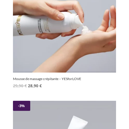
Mousse de massage crépitante – YESforLOVE
Le
Le
29,90
€
28,90
€
prix
prix
initial
actuel
était :
est :
-3%
29,90 €.
28,90 €.