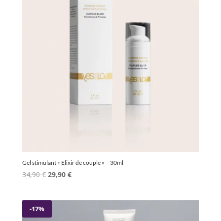
Gel stimulant « Elixir de couple » – 30ml
Le
Le
34,90
€
29,90
€
prix
prix
initial
actuel
était :
est :
-17%
34,90 €.
29,90 €.