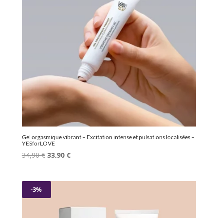
Gel orgasmique vibrant – Excitation intense et pulsations localisées –
YESforLOVE
Le
Le
34,90
€
33,90
€
prix
prix
initial
actuel
était :
est :
-3%
34,90 €.
33,90 €.