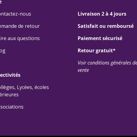
e
ontactez-nous
Livraison 2 à 4 jours
emande de retour
Satisfait ou remboursé
ire aux questions
Paiement sécurisé
log
Retour gratuit*
Voir conditions générales d
vente
lectivités
llèges, Lycées, écoles
érieures
sociations