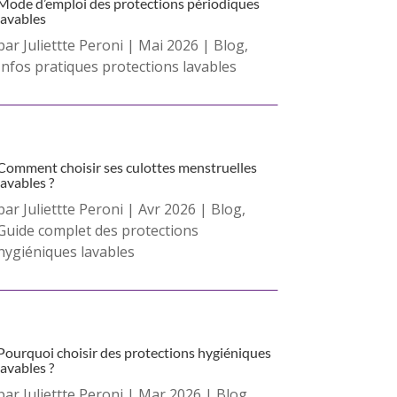
Mode d’emploi des protections périodiques
lavables
par
Juliettte Peroni
|
Mai 2026
|
Blog
,
Infos pratiques protections lavables
Comment choisir ses culottes menstruelles
lavables ?
par
Juliettte Peroni
|
Avr 2026
|
Blog
,
Guide complet des protections
hygiéniques lavables
Pourquoi choisir des protections hygiéniques
lavables ?
par
Juliettte Peroni
|
Mar 2026
|
Blog
,