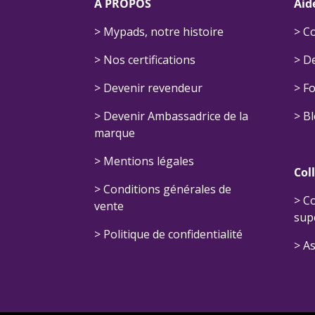
A PROPOS
Aid
> Mypads, notre histoire
> C
>
Nos certifications
> D
>
Devenir revendeur
>
Fo
>
Devenir Ambassadrice de la
>
B
marque
> Mentions légales
Col
> Conditions générales de
>
Co
vente
sup
> Politique de confidentialité
>
As