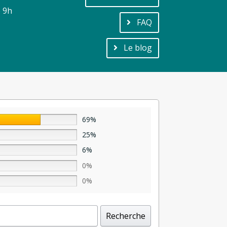
e 9h
FAQ
Le blog
69%
25%
6%
0%
0%
Recherche