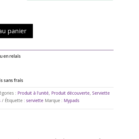
au panier
u en relais
s sans frais
égories :
Produit à l'unité
,
Produit découverte
,
Serviette
s
Étiquette :
serviette
Marque :
Mypads