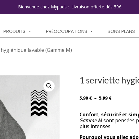
Bienvenue chez Mypads : Livraison offerte dès 59€
PRODUITS
PRÉOCCUPATIONS
BONS PLANS
e hygiénique lavable (Gamme M)
1 serviette hyg
Plage
5,90
€
–
5,99
€
de
prix :
Confort, sécurité et simp
5,90 €
Gamme M
sont pensées p
à
plus intenses.
5,99 €
Pourquoi vous allez ado