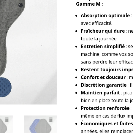
Gamme M :
Absorption optimale
:
avec efficacité.
Fraîcheur qui dure
: n
toute la journée.
Entretien simplifié
: s
machine, comme vos so
sans perdre leur efficac
Restent toujours impe
Confort et douceur
: m
Discrétion garantie
: 
Maintien parfait
: pic
bien en place toute la 
Protection renforcée
:
même en cas de flux im
Économiques et faites
années, elles remplacen