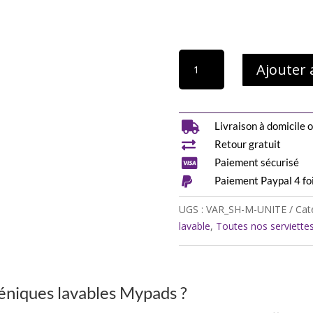
quantité
Ajouter 
de
1
serviette
hygiénique

Livraison à domicile o
lavable

Retour gratuit
(Gamme

Paiement sécurisé
M)

Paiement Paypal 4 foi
UGS :
VAR_SH-M-UNITE
Cat
lavable
,
Toutes nos serviette
iéniques lavables Mypads ?