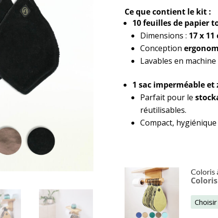
sur 5
Ce que contient le kit :
basé sur
notations
10 feuilles de papier t
client
Dimensions :
17 x 11
Conception
ergonom
Lavables en machine p
1 sac imperméable et 
Parfait pour le
stock
réutilisables.
Compact, hygiénique 
Coloris à
Coloris