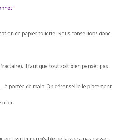
sonnes”
isation de papier toilette. Nous conseillons donc
ractaire), il faut que tout soit bien pensé : pas
ère… à portée de main. On déconseille le placement
 main.
sac en tissu imperméable ne laissera pas passer