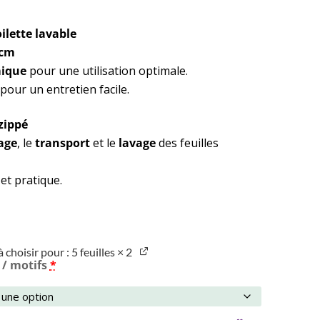
oilette lavable
 cm
ique
pour une utilisation optimale.
our un entretien facile.
zippé
age
, le
transport
et le
lavage
des feuilles
et pratique.
 choisir pour : 5 feuilles
× 2
 / motifs
*