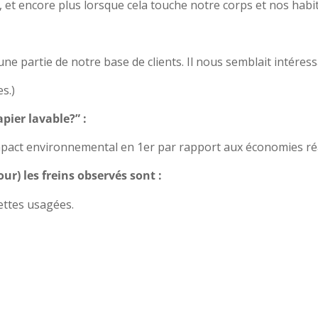
 et encore plus lorsque cela touche notre corps et nos habi
ne partie de notre base de clients. Il nous semblait intéres
s.)
pier lavable?” :
mpact environnemental en 1er par rapport aux économies réa
ur) les freins observés sont :
ettes usagées.