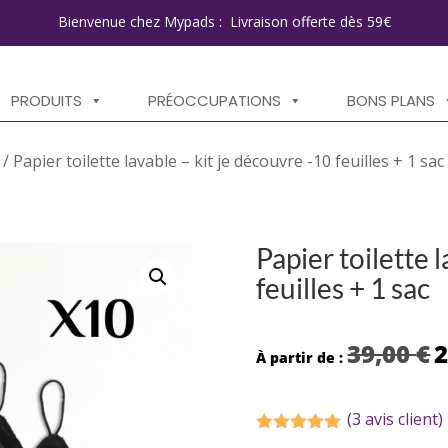
Bienvenue chez Mypads : Livraison offerte dès 59€
PRODUITS
PRÉOCCUPATIONS
BONS PLANS
/ Papier toilette lavable – kit je découvre -10 feuilles + 1 sac
Papier toilette 
feuilles + 1 sac
L
39,00
€
À partir de :
p
in
ét
(
3
avis client)
39
Noté
5.00