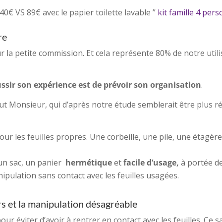
40€ VS 89€ avec le papier toilette lavable ”
kit famille 4 per
re
ur la petite commission. Et cela représente 80% de notre util
ssir son expérience est de prévoir son organisation
.
tout Monsieur, qui d’après notre étude semblerait être plus réf
 pour les feuilles propres. Une corbeille, une pile, une étag
: un sac, un panier
hermétique
et
facile d’usage,
à portée de
ipulation sans contact avec les feuilles usagées.
s et la manipulation désagréable
r éviter d’avoir à rentrer en contact avec les feuilles. Ce 