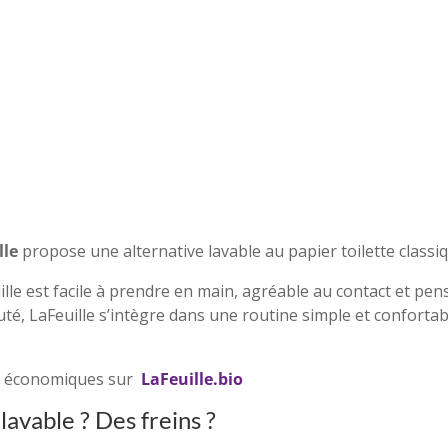
sac
lle
propose une alternative lavable au papier toilette classi
le est facile à prendre en main, agréable au contact et pensé
, LaFeuille s’intègre dans une routine simple et confortabl
ts économiques sur
LaFeuille.bio
 lavable ? Des freins ?