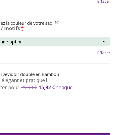
Effacer
ez la couleur de votre sac
 / motifs
*
Effacer
: Dévidoir double en Bambou
 élégant et pratique !
Le
Le
ter pour
29,90
€
15,92
€
chaque
prix
prix
initial
actuel
était :
est :
29,90 €.
15,92 €.