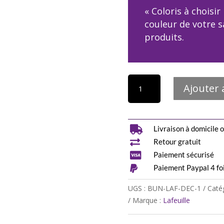
« Coloris à choisir 
couleur de votre s
produits.
quantité
Ajouter 
de
Papier
toilette
lavable

Livraison à domicile o
-

Retour gratuit
kit

Paiement sécurisé
je

Paiement Paypal 4 foi
découvre
-10
UGS :
BUN-LAF-DEC-1
Caté
feuilles
Marque :
Lafeuille
+
1