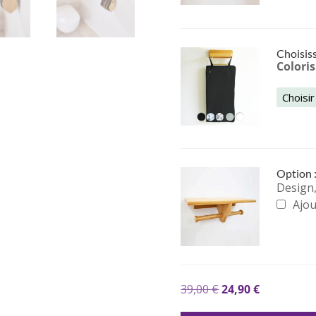
Choisiss
Coloris
Option 
Design,
Ajou
39,00
€
24,90
€