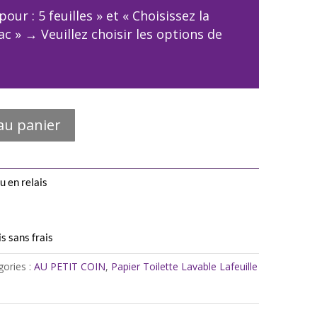
pour : 5 feuilles » et « Choisissez la
ac »
→
Veuillez choisir les options de
au panier
u en relais
s sans frais
gories :
AU PETIT COIN
,
Papier Toilette Lavable Lafeuille