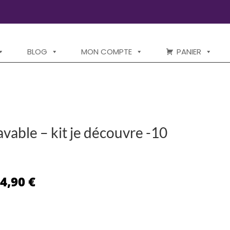
BLOG
MON COMPTE
PANIER
lavable – kit je découvre -10
e
Le
24,90
€
rix
prix
itial
actuel
ait :
est :
,00 €.
24,90 €.