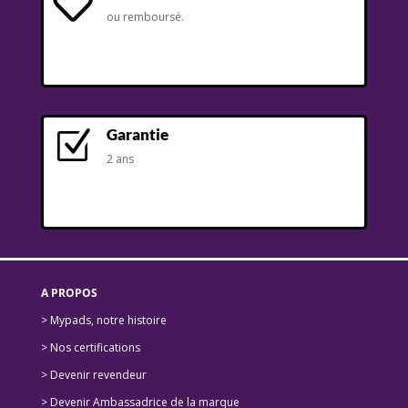

ou remboursé.
Garantie
Z
2 ans
A PROPOS
> Mypads, notre histoire
>
Nos certifications
>
Devenir revendeur
>
Devenir Ambassadrice de la marque