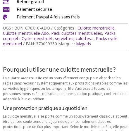

Retour gratuit
au
choix

Paiement sécurisé

Paiement Paypal 4 fois sans frais
UGS :
BUN_C78X10-ADO
Catégories :
Culotte menstruelle
,
Culotte menstruelle Ado
,
Pack culottes menstruelles
,
Packs
complets Cycle menstruel : serviettes, culottes...
,
Packs cycle
menstruel
EAN:
370099350
Marque :
Mypads
Pourquoi utiliser une culotte menstruelle ?
La
culotte menstruelle
est un sous‑vêtement conçu pour absorber les
règles sans recourir systématiquement aux protections jetables comme les
serviettes hygiéniques ou les tampons. Elle s’adresse à toutes les
personnes menstruées qui souhaitent une solution pratique, confortable et
adaptée à leur quotidien.
Une protection pratique au quotidien
La culotte menstruelle se porte comme un sous‑vêtement classique et peut
être utilisée seule pendant la journée ou en complément d’autres
protections pour un flux plus important. Selon le modèle et le flux, elle peut