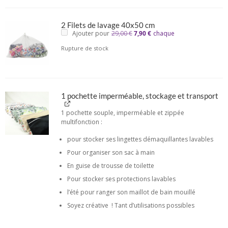
2 Filets de lavage 40x50 cm
Le
Le
Ajouter pour
29,00
€
7,90
€
chaque
prix
prix
initial
actuel
Rupture de stock
était :
est :
29,00 €.
7,90 €.
1 pochette imperméable, stockage et transport
1 pochette souple, imperméable et zippée
multifonction :
pour stocker ses lingettes démaquillantes lavables
Pour organiser son sac à main
En guise de trousse de toilette
Pour stocker ses protections lavables
l’été pour ranger son maillot de bain mouillé
Soyez créative ! Tant d’utilisations possibles