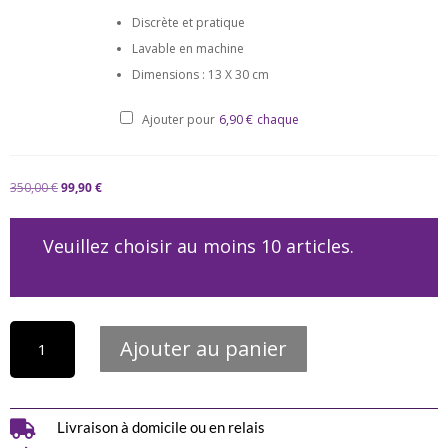
Discrète et pratique
Lavable en machine
Dimensions : 13 X 30 cm
Ajouter pour
6,90
€
chaque
350,00
€
99,90
€
Veuillez choisir au moins 10 articles.
quantité
Ajouter au panier
de
Pack
10
culottes
menstruelles

Livraison à domicile ou en relais
ADO