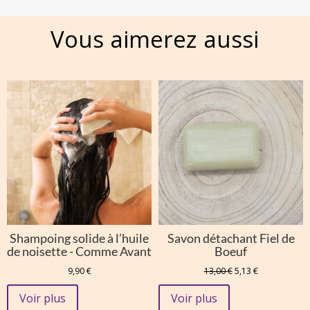
Vous aimerez aussi
Shampoing solide à l’huile
Savon détachant Fiel de
de noisette - Comme Avant
Boeuf
Le
Le
9,90
€
13,00
€
5,13
€
prix
prix
initial
actuel
Voir plus
Voir plus
était :
est :