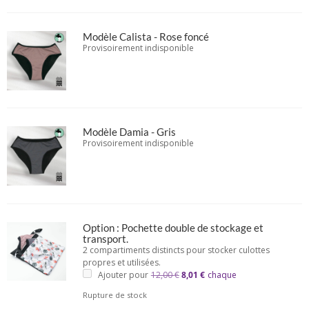
Ado
avec
agrafes
Modèle Calista - Rose foncé
Silvia
Provisoirement indisponible
–
Flux
moyen
Modèle Damia - Gris
Provisoirement indisponible
Option : Pochette double de stockage et
transport.
2 compartiments distincts pour stocker culottes
propres et utilisées.
Le
Le
Ajouter pour
12,00
€
8,01
€
chaque
prix
prix
initial
actuel
Rupture de stock
était :
est :
12,00 €.
8,01 €.