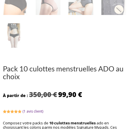
Pack 10 culottes menstruelles ADO au
choix
Le
Le
350,00
€
99,90
€
À partir de :
prix
prix
initial
actuel
était :
est :
(
1
avis client)
350,00 €.
99,90 €.
Noté
5.00
sur 5
Composez votre packs de
10 culottes menstruelles
ado en
basé sur
choisissant les coloris parmi nos modèles Signature Mypads. Ces
notation