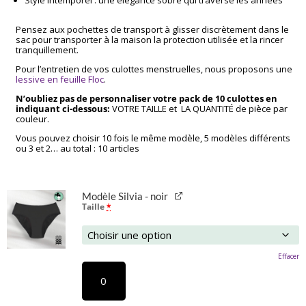
Style intemporel : une élégance sobre qui traverse les années
Pensez aux pochettes de transport à glisser discrètement dans le
sac pour transporter à la maison la protection utilisée et la rincer
tranquillement.
Pour l’entretien de vos culottes menstruelles, nous proposons une
lessive en feuille Floc
.
N’oubliez pas de personnaliser votre pack de 10 culottes en
indiquant ci-dessous:
VOTRE TAILLE et LA QUANTITÉ de pièce par
couleur.
Vous pouvez choisir 10 fois le même modèle, 5 modèles différents
ou 3 et 2… au total : 10 articles
Modèle Silvia - noir
Taille
*
Effacer
quantité
de
Culotte
menstruelle