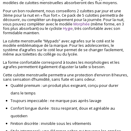
client
modèles de culottes menstruelles absorberont des flux moyens.
Pour un bon roulement, nous conseillons 2 culottes par jour et une
3ème pour la nuit en « flux fort ». Ce pack de 5 culottes permettra de
découvrir, ou compléter un équipement pour la journée. Pour la nuit,
vous pouvez compléter avec le modèle
Morphée
(même forme, en 3
fois plus absorbant) ou le cycliste
Hygie
, très confortable avec son
formidable maintien.
La culotte menstruelle “Mypads” avec agrafes sur le coté est le
modèle emblématique de la marque. Pour les adolescentes, le
système d’agrafes sur le coté leur permet de se changer facilement,
même aux toilettes du collège ou du lycée.
La forme confortable correspond à toutes les morphologies et les
agrafes permettent également d’ajuster la taille si besoin.
Cette culotte menstruelle permettra une protection d’environ 8 heures,
sans sensation d’humidité, sans fuite et sans odeur.
Qualité premium : un produit plus exigeant, conçu pour durer
dans le temps
Toujours impeccable : ne marque pas après lavage
Confort longue durée : tissu respirant, doux et agréable au
quotidien
Finition discrète : invisible sous les vêtements