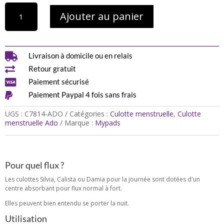
quantité
Ajouter au panier
de
Culotte
menstruelle
Ado
avec

Livraison à domicile ou en relais
agrafes

Retour gratuit
Silvia
–

Paiement sécurisé
Flux

Paiement Paypal 4 fois sans frais
moyen
UGS :
C7814-ADO
Catégories :
Culotte menstruelle
,
Culotte
menstruelle Ado
Marque :
Mypads
Pour quel flux ?
Les culottes Silvia, Calista ou Damia pour la journée sont dotées d'un
centre absorbant pour flux normal à fort.
Elles peuvent bien entendu se porter la nuit.
Utilisation