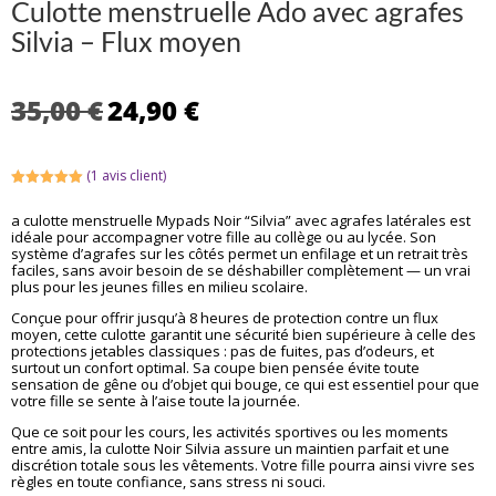
Culotte menstruelle Ado avec agrafes
Silvia – Flux moyen
Le
Le
35,00
€
24,90
€
prix
prix
initial
actuel
était :
est :
(
1
avis client)
35,00 €.
24,90 €.
Noté
5.00
sur 5
a culotte menstruelle Mypads Noir “Silvia” avec agrafes latérales est
basé sur
idéale pour accompagner votre fille au collège ou au lycée. Son
notation
client
système d’agrafes sur les côtés permet un enfilage et un retrait très
faciles, sans avoir besoin de se déshabiller complètement — un vrai
plus pour les jeunes filles en milieu scolaire.
Conçue pour offrir jusqu’à 8 heures de protection contre un flux
moyen, cette culotte garantit une sécurité bien supérieure à celle des
protections jetables classiques : pas de fuites, pas d’odeurs, et
surtout un confort optimal. Sa coupe bien pensée évite toute
sensation de gêne ou d’objet qui bouge, ce qui est essentiel pour que
votre fille se sente à l’aise toute la journée.
Que ce soit pour les cours, les activités sportives ou les moments
entre amis, la culotte Noir Silvia assure un maintien parfait et une
discrétion totale sous les vêtements. Votre fille pourra ainsi vivre ses
règles en toute confiance, sans stress ni souci.