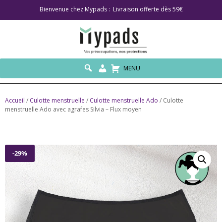
Bienvenue chez Mypads : Livraison offerte dès 59€
MENU
Accueil
/
Culotte menstruelle
/
Culotte menstruelle Ado
/ Culotte
menstruelle Ado avec agrafes Silvia – Flux moyen
-29%