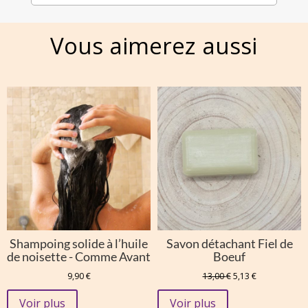
Vous aimerez aussi
Shampoing solide à l’huile
Savon détachant Fiel de
de noisette - Comme Avant
Boeuf
Le
Le
9,90
€
13,00
€
5,13
€
prix
prix
initial
actuel
Voir plus
Voir plus