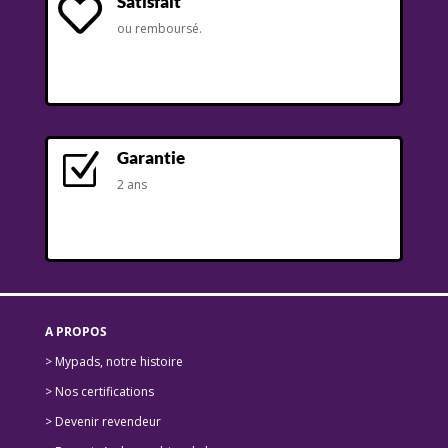
Satisfait

ou remboursé.
Garantie
Z
2 ans
A PROPOS
> Mypads, notre histoire
>
Nos certifications
>
Devenir revendeur