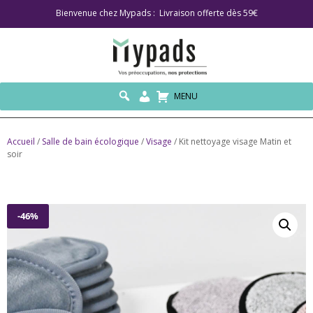
Bienvenue chez Mypads : Livraison offerte dès 59€
MENU
Accueil
/
Salle de bain écologique
/
Visage
/ Kit nettoyage visage Matin et
soir
-46%