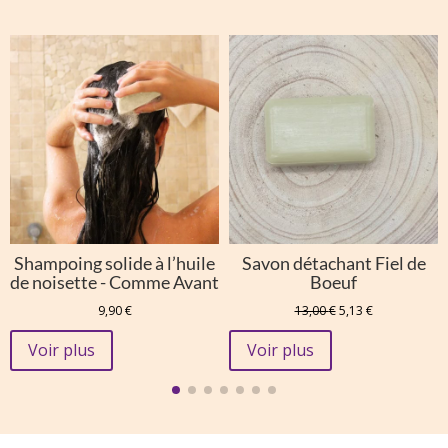
Shampoing solide à l’huile
Savon détachant Fiel de
de noisette - Comme Avant
Boeuf
Le
Le
9,90
€
13,00
€
5,13
€
prix
prix
initial
actuel
Voir plus
Voir plus
était :
est :
13,00 €.
5,13 €.