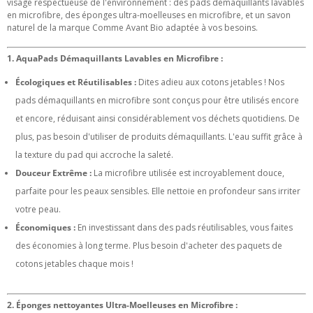
visage respectueuse de l'environnement : des pads démaquillants lavables
en microfibre, des éponges ultra-moelleuses en microfibre, et un savon
naturel de la marque Comme Avant Bio adaptée à vos besoins.
1. AquaPads Démaquillants Lavables en Microfibre :
Écologiques et Réutilisables :
Dites adieu aux cotons jetables ! Nos
pads démaquillants en microfibre sont conçus pour être utilisés encore
et encore, réduisant ainsi considérablement vos déchets quotidiens. De
plus, pas besoin d'utiliser de produits démaquillants. L'eau suffit grâce à
la texture du pad qui accroche la saleté.
Douceur Extrême :
La microfibre utilisée est incroyablement douce,
parfaite pour les peaux sensibles. Elle nettoie en profondeur sans irriter
votre peau.
Économiques :
En investissant dans des pads réutilisables, vous faites
des économies à long terme. Plus besoin d'acheter des paquets de
cotons jetables chaque mois !
2. Éponges nettoyantes Ultra-Moelleuses en Microfibre :