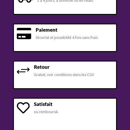
2 à 4 jours, à domicile ou en relais
Paiement

Sécurisé et possibilité 4 fois sans frais
Retour
+
Gratuit, voir conditions dans les CGV
Satisfait

ou remboursé.