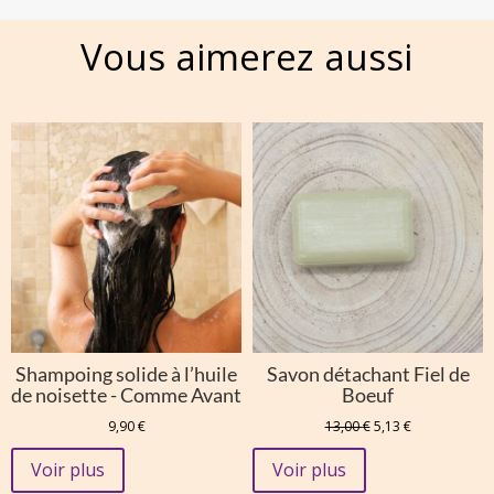
Vous aimerez aussi
Shampoing solide à l’huile
Savon détachant Fiel de
de noisette - Comme Avant
Boeuf
Le
Le
9,90
€
13,00
€
5,13
€
prix
prix
initial
actuel
Voir plus
Voir plus
était :
est :