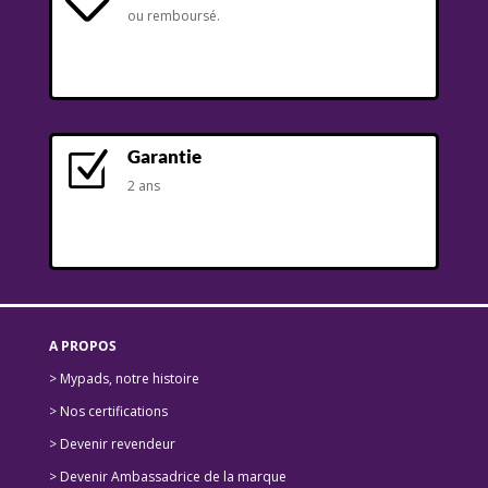

ou remboursé.
Garantie
Z
2 ans
A PROPOS
> Mypads, notre histoire
>
Nos certifications
>
Devenir revendeur
>
Devenir Ambassadrice de la marque