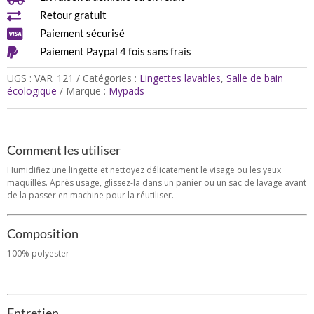
–

Retour gratuit
Coloris
au

Paiement sécurisé
choix

Paiement Paypal 4 fois sans frais
UGS :
VAR_121
Catégories :
Lingettes lavables
,
Salle de bain
écologique
Marque :
Mypads
Comment les utiliser
Humidifiez une lingette et nettoyez délicatement le visage ou les yeux
maquillés. Après usage, glissez-la dans un panier ou un sac de lavage avant
de la passer en machine pour la réutiliser.
Composition
100% polyester
Entretien