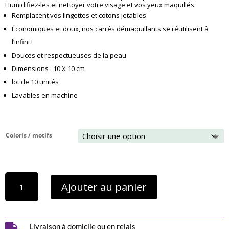
sur
Humidifiez-les et nettoyer votre visage et vos yeux maquillés.
notation
Remplacent vos lingettes et cotons jetables.
client
Économiques et doux, nos carrés démaquillants se réutilisent à
l’infini !
Douces et respectueuses de la peau
Dimensions : 10 X 10 cm
lot de 10 unités
Lavables en machine
Coloris / motifs
quantité
Ajouter au panier
de
10
lingettes
lavables
réutilisables

Livraison à domicile ou en relais