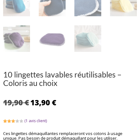
10 lingettes lavables réutilisables –
Coloris au choix
Le
Le
19,90
€
13,90
€
prix
prix
initial
actuel
était :
est :
(
1
avis client)
19,90 €.
13,90 €.
Noté
3.00
Ces lingettes démaquillantes remplaceront vos cotons à usage
sur 5
unique. Pas besoin de produit démaquillant pour les utiliser.
basé