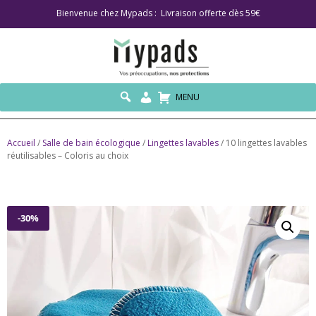
Bienvenue chez Mypads : Livraison offerte dès 59€
MENU
Accueil
/
Salle de bain écologique
/
Lingettes lavables
/ 10 lingettes lavables
réutilisables – Coloris au choix
-30%