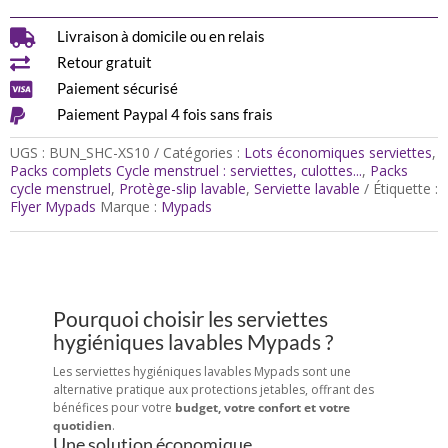
slips
lavables

Livraison à domicile ou en relais
en

Retour gratuit
coton
(Gamme

Paiement sécurisé
XS)

Paiement Paypal 4 fois sans frais
-
A
UGS :
BUN_SHC-XS10
Catégories :
Lots économiques serviettes
,
choisir
Packs complets Cycle menstruel : serviettes, culottes...
,
Packs
cycle menstruel
,
Protège-slip lavable
,
Serviette lavable
Étiquette :
Flyer Mypads
Marque :
Mypads
Pourquoi choisir les serviettes
hygiéniques lavables Mypads ?
Les serviettes hygiéniques lavables Mypads sont une
alternative pratique aux protections jetables, offrant des
bénéfices pour votre
budget, votre confort et votre
quotidien
.
Une solution économique