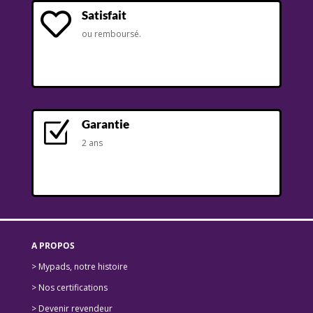
Satisfait

ou remboursé.
Garantie
Z
2 ans
A PROPOS
> Mypads, notre histoire
>
Nos certifications
>
Devenir revendeur