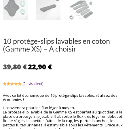
10 protège-slips lavables en coton
(Gamme XS) – A choisir
Le
Le
39,80
€
22,90
€
prix
prix
initial
actuel
était :
est :
(
2
avis client)
39,80 €.
22,90 €.
Noté
5.00
sur 5
Avec ce lot économique de 10 protège-slips lavables, réalisez des
basé sur
économies !
notations
client
Il conviendra pour les flux léger à moyen.
Le protège-slip lavable de la Gamme XS est parfait au quotidien, à la
place du protège-slip jetable. Il absorbe le flux très léger en début et
fin de règles, les petites fuites de la cup, les pertes blanches, les
petites fuites urinaires. Il est invisible sous les vêtements. Grâce aux