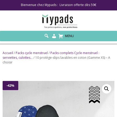
Bienvenue chez Mypads : Livraison offerte dès 59€
MENU
Accueil
/
Packs cycle menstruel
/
Packs complets Cycle menstruel :
serviettes, culottes...
/ 10 protège-slips lavables en coton (Gamme XS) – A
choisir
-42%