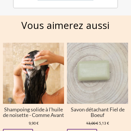
Vous aimerez aussi
Shampoing solide à l’huile
Savon détachant Fiel de
de noisette - Comme Avant
Boeuf
Le
Le
9,90
€
13,00
€
5,13
€
prix
prix