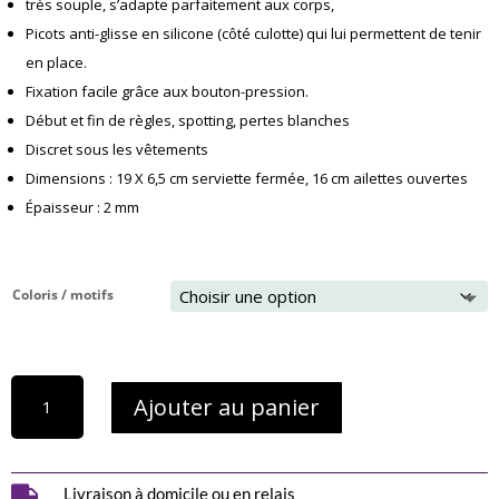
très souple, s’adapte parfaitement aux corps,
Picots anti-glisse en silicone (côté culotte) qui lui permettent de tenir
en place.
Fixation facile grâce aux bouton-pression.
Début et fin de règles, spotting, pertes blanches
Discret sous les vêtements
Dimensions : 19 X 6,5 cm serviette fermée, 16 cm ailettes ouvertes
Épaisseur : 2 mm
Coloris / motifs
quantité
Ajouter au panier
de
5
protège-
slips
lavables

Livraison à domicile ou en relais