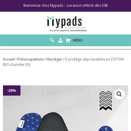
Bienvenue chez Mypads : Livraison offerte dès 59€
MENU
Accueil
/
Préoccupations
/
Flux léger
/ 5 protège-slips lavables en COTON
BIO (Gamme XS)
-25%