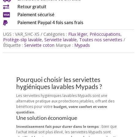
en

Retour gratuit
COTON
BIO

Paiement sécurisé
(Gamme

Paiement Paypal 4 fois sans frais
XS)
UGS :
VAR_SHC-XS
Catégories :
Flux léger
,
Préoccupations
,
Protège-slip lavable
,
Serviette lavable
,
Toutes nos serviettes
Étiquette :
Serviette coton
Marque :
Mypads
Pourquoi choisir les serviettes
hygiéniques lavables Mypads ?
Les serviettes hygiéniques lavables Mypads sont une
alternative pratique aux protections jetables, offrant des
bénéfices pour votre
budget, votre confort et votre
quotidien
.
Une solution économique
Investissement fait pour durer dans le temps
: bien que
l’achat initial soit plus élevé, les serviettes Mypads sont