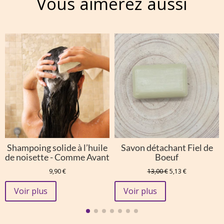
Vous aimerez aussi
Shampoing solide à l’huile
Savon détachant Fiel de
de noisette - Comme Avant
Boeuf
Le
Le
9,90
€
13,00
€
5,13
€
prix
prix
initial
actuel
Voir plus
Voir plus
était :
est :
13,00 €.
5,13 €.