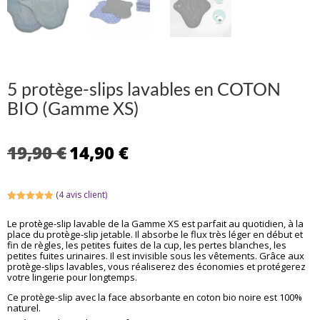
5 protège-slips lavables en COTON
BIO (Gamme XS)
Le
Le
19,90
€
14,90
€
prix
prix
initial
actuel
était :
est :
(
4
avis client)
19,90 €.
14,90 €.
Noté
5.00
sur 5
Le protège-slip lavable de la Gamme XS est parfait au quotidien, à la
basé sur
place du protège-slip jetable. Il absorbe le flux très léger en début et
notations
client
fin de règles, les petites fuites de la cup, les pertes blanches, les
petites fuites urinaires. Il est invisible sous les vêtements. Grâce aux
protège-slips lavables, vous réaliserez des économies et protégerez
votre lingerie pour longtemps.
Ce protège-slip avec la face absorbante en coton bio noire est 100%
naturel.