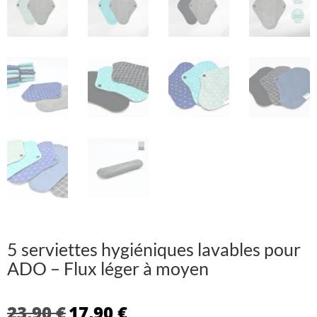
5 serviettes hygiéniques lavables pour
ADO – Flux léger à moyen
Le
Le
23,90
€
17,90
€