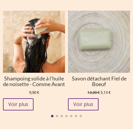
Shampoing solide à l’huile
Savon détachant Fiel de
de noisette - Comme Avant
Boeuf
Le
Le
9,90
€
13,00
€
5,13
€
prix
prix
initial
actuel
Voir plus
Voir plus
était :
est :
13,00 €.
5,13 €.