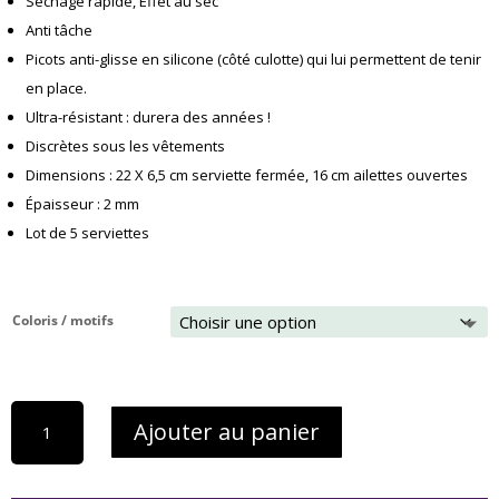
Séchage rapide, Effet au sec
Anti tâche
Picots anti-glisse en silicone (côté culotte) qui lui permettent de tenir
en place.
Ultra-résistant : durera des années !
Discrètes sous les vêtements
Dimensions : 22 X 6,5 cm serviette fermée, 16 cm ailettes ouvertes
Épaisseur : 2 mm
Lot de 5 serviettes
Coloris / motifs
quantité
Ajouter au panier
de
5
serviettes
hygiéniques