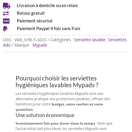
lavables

Livraison à domicile ou en relais
pour

Retour gratuit
ADO
-

Paiement sécurisé
Flux

Paiement Paypal 4 fois sans frais
léger
à
UGS :
VAR_SHB-S-ADO
Catégories :
Serviette lavable
,
Serviettes
moyen
Ado
Marque :
Mypads
Pourquoi choisir les serviettes
hygiéniques lavables Mypads ?
Les serviettes hygiéniques lavables Mypads sont une
alternative pratique aux protections jetables, offrant des
bénéfices pour votre
budget, votre confort et votre
quotidien
.
Une solution économique
Investissement fait pour durer dans le temps
: bien que
l’achat initial soit plus élevé, les serviettes Mypads sont