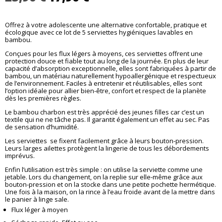
prix
prix
initial
actuel
Offrez à votre adolescente une alternative confortable, pratique et
était :
est :
écologique avec ce lot de 5 serviettes hygiéniques lavables en
23,90 €.
17,90 €.
bambou.
Conçues pour les flux légers à moyens, ces serviettes offrent une
protection douce et fiable tout au long de la journée. En plus de leur
capacité d’absorption exceptionnelle, elles sont fabriquées à partir de
bambou, un matériau naturellement hypoallergénique et respectueux
de l’environnement. Faciles à entretenir et réutilisables, elles sont
l’option idéale pour allier bien-être, confort et respect de la planète
dès les premières règles.
Le bambou charbon est très apprécié des jeunes filles car c’est un
textile qui ne ne tâche pas. Il garantit également un effet au sec. Pas
de sensation d’humidité.
Les serviettes se fixent facilement grâce à leurs bouton-pression.
Leurs larges ailettes protègent la lingerie de tous les débordements
imprévus.
Enfin l’utilisation est très simple : on utilise la serviette comme une
jetable. Lors du changement, on la replie sur elle-même grâce aux
bouton-pression et on la stocke dans une petite pochette hermétique.
Une fois à la maison, on la rince à l’eau froide avant de la mettre dans
le panier à linge sale.
Flux léger à moyen