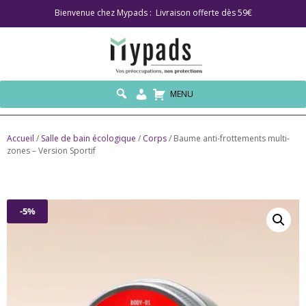
Bienvenue chez Mypads : Livraison offerte dès 59€
MENU
Accueil
/
Salle de bain écologique
/
Corps
/ Baume anti-frottements multi-
zones – Version Sportif
-5%