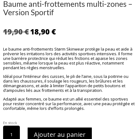
Baume anti-frottements multi-zones –
Version Sportif
Le
Le
19,90
€
18,90
€
prix
prix
initial
actuel
Le baume anti-frottements Størm Skinwear protège la peau et aide à
était :
est :
prévenir les irritations lors des activités sportives intensives. Il forme
19,90 €.
18,90 €.
une barrière protectrice qui réduit les frictions et apaise les zones
sensibles, mêame lorsque la peau est plus réactive, notamment
pendant les règles menstruelles.
Idéal pour l’intérieur des cuisses, le pli de l’aine, sous la poitrine ou
dans les chaussures, il soulage les rougeurs, les brûlures et les
démangeaisons, et aide à limiter l’apparition de petits boutons et
d’ampoules liés aux frottements et à la transpiration.
Adapté aux femmes, ce baume est un allié essentiel des sportives
pour rester concentré sur la performance, avec une peau protégée et
confortable, même lors d’efforts prolongés.
En stock
quantité
Ajouter au panier
de