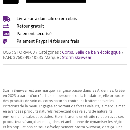
Baume
anti-
frottements
multi-

Livraison à domicile ou en relais
zones

Retour gratuit
-
Version

Paiement sécurisé
Sportif

Paiement Paypal 4 fois sans frais
UGS :
STORM-03
Catégories :
Corps
,
Salle de bain écologique
EAN:
3760349310235
Marque :
Storm skinwear
Storm Skinwear est une marque française basée dans les Ardennes. Créée
en 2023 à partir d'un réel besoin personnel de la fondatrice, elle propose
des produits de soin du corps naturels contre les frottements et les
irritations de la peau. Engagée et portant de fortes valeurs, la marque met
en avant ses produits naturels respectant des valeurs de naturalité,
environnementales et sociales. Storm travaille en étroite relation avec ses
producteurs français et malgaches et ambitionne de dynamiser les régions
et les populations en sous développement. Storm Skinwear, c’est ça : une