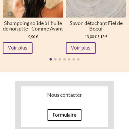
Shampoing solide à l’huile
Savon détachant Fiel de
de noisette - Comme Avant
Boeuf
Le
Le
9,90
€
13,00
€
5,13
€
prix
prix
initial
actuel
Voir plus
Voir plus
était :
est :
13,00 €.
5,13 €.
Nous contacter
Formulaire