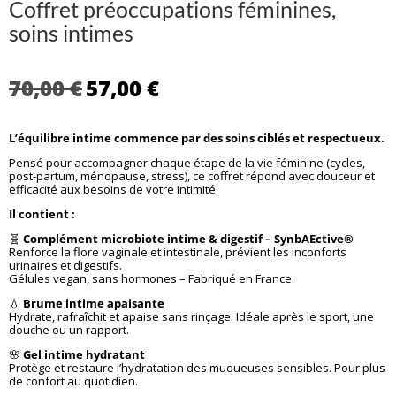
Coffret préoccupations féminines,
soins intimes
Le
Le
70,00
€
57,00
€
prix
prix
initial
actuel
L’équilibre intime commence par des soins ciblés et respectueux.
était :
est :
70,00 €.
57,00 €.
Pensé pour accompagner chaque étape de la vie féminine (cycles,
post-partum, ménopause, stress), ce coffret répond avec douceur et
efficacité aux besoins de votre intimité.
Il contient :
🧬
Complément microbiote intime & digestif – SynbAEctive®
Renforce la flore vaginale et intestinale, prévient les inconforts
urinaires et digestifs.
Gélules vegan, sans hormones – Fabriqué en France.
💧
Brume intime apaisante
Hydrate, rafraîchit et apaise sans rinçage. Idéale après le sport, une
douche ou un rapport.
🌸
Gel intime hydratant
Protège et restaure l’hydratation des muqueuses sensibles. Pour plus
de confort au quotidien.