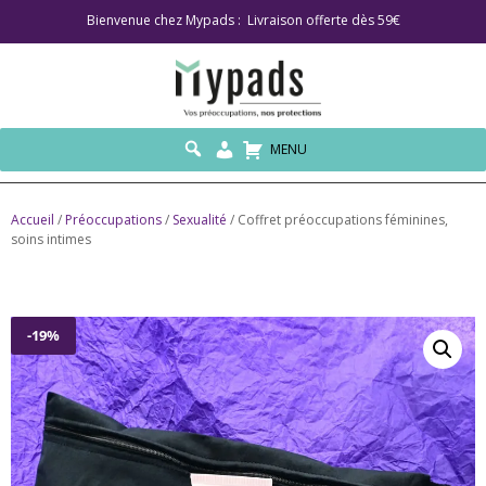
Bienvenue chez Mypads : Livraison offerte dès 59€
MENU
Accueil
/
Préoccupations
/
Sexualité
/ Coffret préoccupations féminines,
soins intimes
-19%