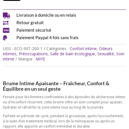
préoccupations
féminines,
soins

Livraison à domicile ou en relais
intimes

Retour gratuit

Paiement sécurisé

Paiement Paypal 4 fois sans frais
UGS :
ECO-INT-200-1
Catégories :
Confort intime
,
Odeurs
intimes
,
Préoccupations
,
Salle de bain écologique
,
Sexualité
,
Soin
intime
Marque :
MIYE
Brume Intime Apaisante – Fraîcheur, Confort &
Équilibre en un seul geste
Pensée pour les femmes confrontées à des épisodes de sécheresse intime
ou d'inconfort récurrent, cette brume offre un soin complet pour apaiser,
hydrater et rafraîchir la zone intime tout au long de la journée.
Parfaite en période de cycle, pendant la grossesse, après l’accouchement,
à la suite d’un traitement médical, lors de la ménopause ou après un
rapport, elle apporte un confort immédiat et durable.