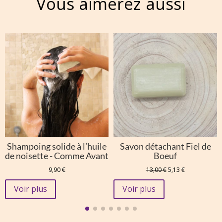
Vous aimerez aussi
Shampoing solide à l’huile
Savon détachant Fiel de
de noisette - Comme Avant
Boeuf
Le
Le
9,90
€
13,00
€
5,13
€
prix
prix
initial
actuel
Voir plus
Voir plus
était :
est :
13,00 €.
5,13 €.