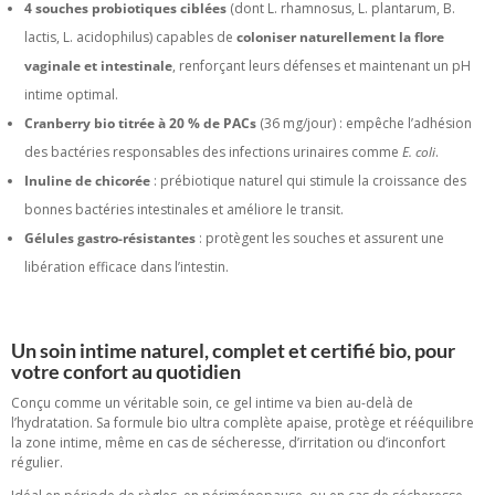
4 souches probiotiques ciblées
(dont L. rhamnosus, L. plantarum, B.
lactis, L. acidophilus) capables de
coloniser naturellement la flore
vaginale et intestinale
, renforçant leurs défenses et maintenant un pH
intime optimal.
Cranberry bio titrée à 20 % de PACs
(36 mg/jour) : empêche l’adhésion
des bactéries responsables des infections urinaires comme
E. coli
.
Inuline de chicorée
: prébiotique naturel qui stimule la croissance des
bonnes bactéries intestinales et améliore le transit.
Gélules gastro-résistantes
: protègent les souches et assurent une
libération efficace dans l’intestin.
Un soin intime naturel, complet et certifié bio, pour
votre confort au quotidien
Conçu comme un véritable soin, ce gel intime va bien au-delà de
l’hydratation. Sa formule bio ultra complète apaise, protège et rééquilibre
la zone intime, même en cas de sécheresse, d’irritation ou d’inconfort
régulier.