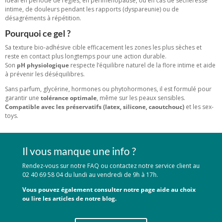
Idéal en période de règles, en périménopause, ou en cas de sécheresse
intime, de douleurs pendant les rapports (dyspareunie) ou de
désagréments à répétition.
Pourquoi ce gel ?
Sa texture bio-adhésive cible efficacement les zones les plus sèches et
reste en contact plus longtemps pour une action durable.
Son
pH physiologique
respecte l’équilibre naturel de la flore intime et aide
à prévenir les déséquilibres.
Sans parfum, glycérine, hormones ou phytohormones, il est formulé pour
garantir une
tolérance optimale
, même sur les peaux sensibles.
Compatible avec les préservatifs (latex, silicone, caoutchouc)
et les sex-
toys.
Il vous manque une info ?
Rendez-vous sur notre FAQ ou contactez notre service client au
02 40 69 58 04 du lundi au vendredi de 9h à 17h.
Vous pouvez également consulter notre page aide au choix
ou lire les articles de notre blog.