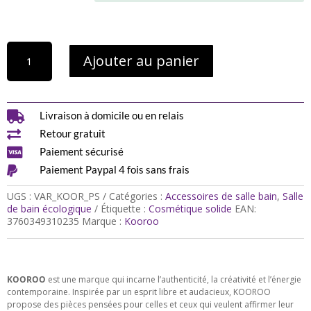
quantité
Ajouter au panier
de
Porte-
Savon
en
pierre

Livraison à domicile ou en relais
de

Retour gratuit
diatomite
(choix

Paiement sécurisé
du

Paiement Paypal 4 fois sans frais
coloris)
UGS :
VAR_KOOR_PS
Catégories :
Accessoires de salle bain
,
Salle
de bain écologique
Étiquette :
Cosmétique solide
EAN:
3760349310235
Marque :
Kooroo
KOOROO
est une marque qui incarne l’authenticité, la créativité et l’énergie
contemporaine. Inspirée par un esprit libre et audacieux, KOOROO
propose des pièces pensées pour celles et ceux qui veulent affirmer leur