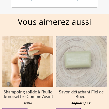
Vous aimerez aussi
Shampoing solide à l’huile
Savon détachant Fiel de
de noisette - Comme Avant
Boeuf
Le
Le
9,90
€
13,00
€
5,13
€
prix
prix