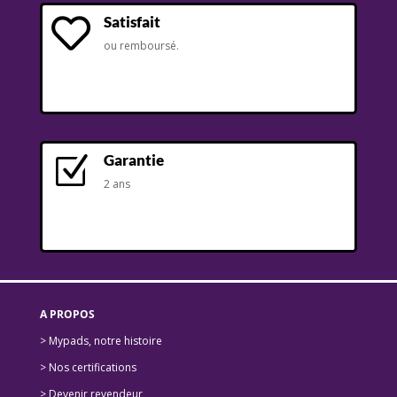
Satisfait

ou remboursé.
Garantie
Z
2 ans
A PROPOS
> Mypads, notre histoire
>
Nos certifications
>
Devenir revendeur