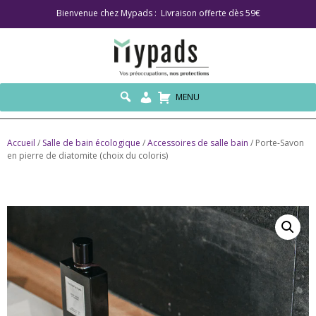
Bienvenue chez Mypads : Livraison offerte dès 59€
MENU
Accueil
/
Salle de bain écologique
/
Accessoires de salle bain
/ Porte-Savon
en pierre de diatomite (choix du coloris)