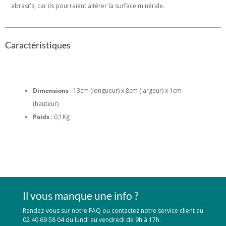
abrasifs, car ils pourraient altérer la surface minérale.
Caractéristiques
Dimensions
: 13cm (longueur) x 8cm (largeur) x 1cm
(hauteur)
Poids
: 0,1Kg
Il vous manque une info ?
Rendez-vous sur notre FAQ ou contactez notre service client au
02 40 69 58 04 du lundi au vendredi de 9h à 17h.