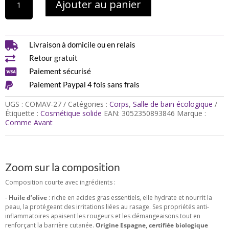
Ajouter au panier
de
Savon
de
rasage
à

Livraison à domicile ou en relais
l'huile

Retour gratuit
de
pépins

Paiement sécurisé
de

Paiement Paypal 4 fois sans frais
raison
-
UGS :
COMAV-27
Catégories :
Corps
,
Salle de bain écologique
Comme
Étiquette :
Cosmétique solide
EAN:
3052350893846
Marque :
avant
Comme Avant
Zoom sur la composition
Composition courte avec ingrédients :
-
Huile d’olive
: riche en acides gras essentiels, elle hydrate et nourrit la
peau, la protégeant des irritations liées au rasage. Ses propriétés anti-
inflammatoires apaisent les rougeurs et les démangeaisons tout en
renforçant la barrière cutanée.
Origine Espagne, certifiée biologique