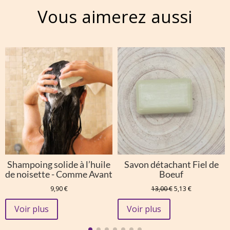
Vous aimerez aussi
Shampoing solide à l’huile
Savon détachant Fiel de
de noisette - Comme Avant
Boeuf
Le
Le
9,90
€
13,00
€
5,13
€
prix
prix
initial
actuel
Voir plus
Voir plus
était :
est :
13,00 €.
5,13 €.