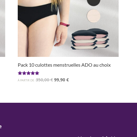
Pack 10 culottes menstruelles ADO au choix
Le
Le
Note
350,00
€
99,90
€
À PARTIR DE :
5.00
prix
prix
sur 5
initial
actuel
était :
est :
350,00 €.
99,90 €.
e