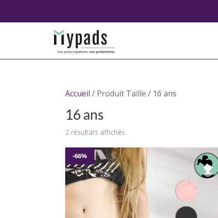
Accueil
/ Produit Taille / 16 ans
16 ans
Trié
2 résultats affichés
du
plus
-66%
récent
au
plus
ancien