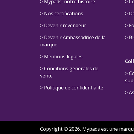
> Mypads, notre histoire
> C
>
Nos certifications
> D
>
Devenir revendeur
>
Fo
>
Devenir Ambassadrice de la
>
B
marque
> Mentions légales
Col
> Conditions générales de
>
Co
vente
sup
> Politique de confidentialité
>
As
Copyright © 2026, Mypads est une marq