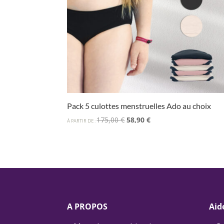
Pack 5 culottes menstruelles Ado au choix
Le
Le
175,00
€
58,90
€
À PARTIR DE :
prix
prix
initial
actuel
était :
est :
175,00 €.
58,90 €.
A PROPOS
Aid