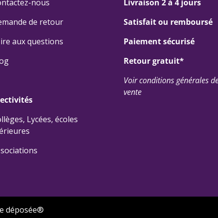
ontactez-nous
Livraison 2 à 4 jours
emande de retour
Satisfait ou remboursé
ire aux questions
Paiement sécurisé
log
Retour gratuit*
Voir conditions générales d
vente
lectivités
llèges, Lycées, écoles
érieures
sociations
ue déposée®