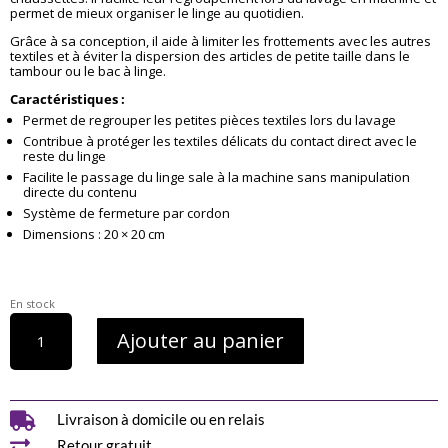
permet de mieux organiser le linge au quotidien.
Grâce à sa conception, il aide à limiter les frottements avec les autres
textiles et à éviter la dispersion des articles de petite taille dans le
tambour ou le bac à linge.
Caractéristiques :
Permet de regrouper les petites pièces textiles lors du lavage
Contribue à protéger les textiles délicats du contact direct avec le
reste du linge
Facilite le passage du linge sale à la machine sans manipulation
directe du contenu
Système de fermeture par cordon
Dimensions : 20 × 20 cm
En stock
quantité
Ajouter au panier
de
2
filets
de
lavage

Livraison à domicile ou en relais
20x20

Retour gratuit
cm