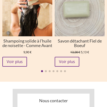
Shampoing solide à l’huile
Savon détachant Fiel de
de noisette - Comme Avant
Boeuf
Le
Le
9,90
€
13,00
€
5,13
€
prix
prix
initial
actuel
Voir plus
Voir plus
était :
est :
13,00 €.
5,13 €.
Nous contacter