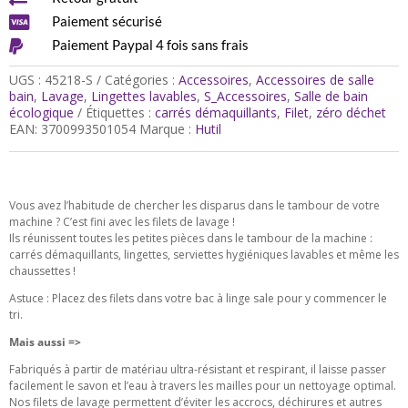

Paiement sécurisé

Paiement Paypal 4 fois sans frais
UGS :
45218-S
Catégories :
Accessoires
,
Accessoires de salle
bain
,
Lavage
,
Lingettes lavables
,
S_Accessoires
,
Salle de bain
écologique
Étiquettes :
carrés démaquillants
,
Filet
,
zéro déchet
EAN:
3700993501054
Marque :
Hutil
Vous avez l’habitude de chercher les disparus dans le tambour de votre
machine ? C’est fini avec les filets de lavage !
Ils réunissent toutes les petites pièces dans le tambour de la machine :
carrés démaquillants, lingettes, serviettes hygiéniques lavables et même les
chaussettes !
Astuce : Placez des filets dans votre bac à linge sale pour y commencer le
tri.
Mais aussi =>
Fabriqués à partir de matériau ultra-résistant et respirant, il laisse passer
facilement le savon et l’eau à travers les mailles pour un nettoyage optimal.
Nos filets de lavage permettent d’éviter les accrocs, déchirures et autres