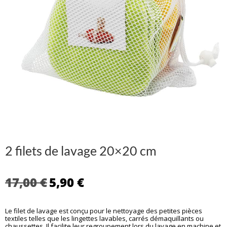
2 filets de lavage 20×20 cm
Le
Le
17,00
€
5,90
€
prix
prix
initial
actuel
Le filet de lavage est conçu pour le nettoyage des petites pièces
était :
est :
textiles telles que les lingettes lavables, carrés démaquillants ou
17,00 €.
5,90 €.
chaussettes. Il facilite leur regroupement lors du lavage en machine et