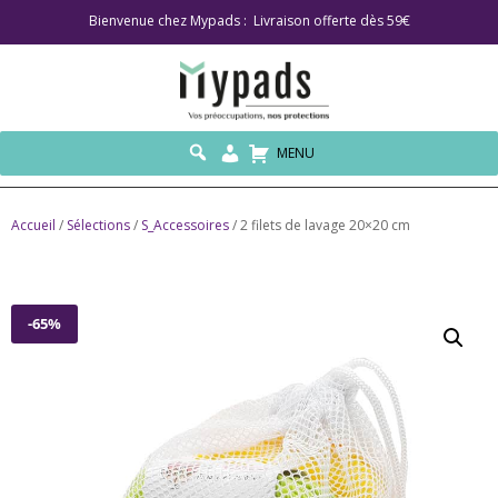
Bienvenue chez Mypads : Livraison offerte dès 59€
MENU
Accueil
/
Sélections
/
S_Accessoires
/ 2 filets de lavage 20×20 cm
-65%