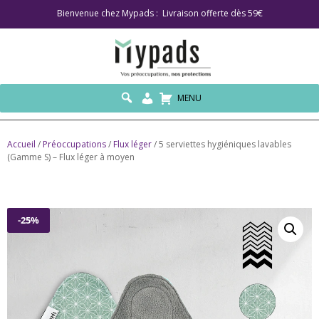
Bienvenue chez Mypads : Livraison offerte dès 59€
MENU
Accueil
/
Préoccupations
/
Flux léger
/ 5 serviettes hygiéniques lavables
(Gamme S) – Flux léger à moyen
-25%