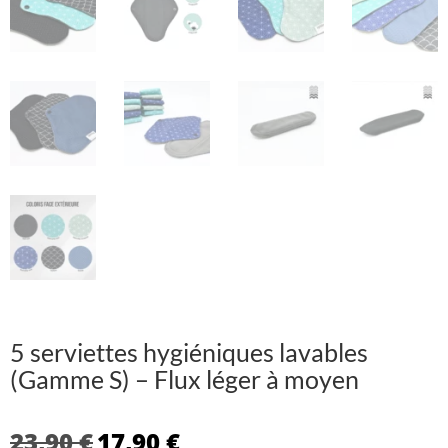
5 serviettes hygiéniques lavables
(Gamme S) – Flux léger à moyen
Le
Le
23,90
€
17,90
€