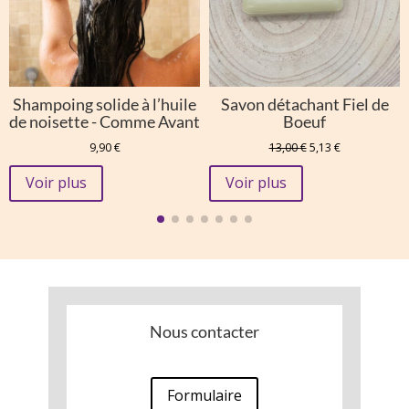
Shampoing solide à l’huile
Savon détachant Fiel de
de noisette - Comme Avant
Boeuf
Le
Le
9,90
€
13,00
€
5,13
€
prix
prix
initial
actuel
Voir plus
Voir plus
était :
est :
13,00 €.
5,13 €.
Nous contacter
Formulaire