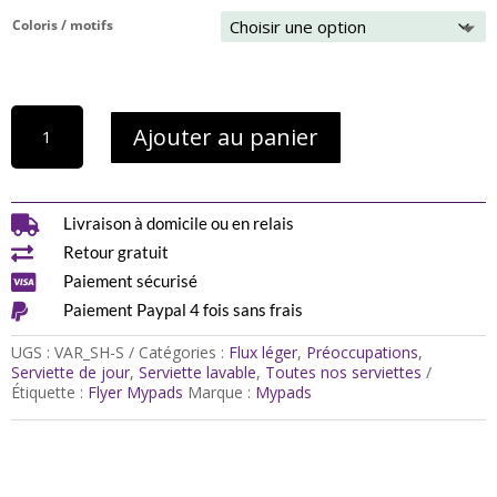
Coloris / motifs
quantité
Ajouter au panier
de
5
serviettes
hygiéniques
lavables

Livraison à domicile ou en relais
(Gamme

Retour gratuit
S)
-

Paiement sécurisé
Flux

Paiement Paypal 4 fois sans frais
léger
à
UGS :
VAR_SH-S
Catégories :
Flux léger
,
Préoccupations
,
moyen
Serviette de jour
,
Serviette lavable
,
Toutes nos serviettes
Étiquette :
Flyer Mypads
Marque :
Mypads