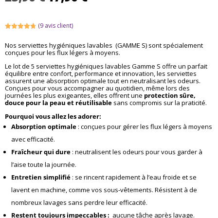
prix
prix
initial
actuel
était :
est :
(
9
avis client)
23,90 €.
17,90 €.
Noté
4.67
sur 5
Nos serviettes hygiéniques lavables (GAMME S) sont spécialement
basé sur
conçues pour les flux légers à moyens.
notations
client
Le lot de 5 serviettes hygiéniques lavables Gamme S offre un parfait
équilibre entre confort, performance et innovation, les serviettes
assurent une absorption optimale tout en neutralisant les odeurs.
Conçues pour vous accompagner au quotidien, même lors des
journées les plus exigeantes, elles offrent une
protection sûre,
douce pour la peau et réutilisable
sans compromis sur la praticité.
Pourquoi vous allez les adorer:
Absorption optimale
: conçues pour gérer les flux légers à moyens
avec efficacité.
Fraîcheur qui dure
: neutralisent les odeurs pour vous garder à
l’aise toute la journée.
Entretien simplifié
: se rincent rapidement à l’eau froide et se
lavent en machine, comme vos sous-vêtements. Résistent à de
nombreux lavages sans perdre leur efficacité.
Restent toujours impeccables :
aucune tâche après lavage.