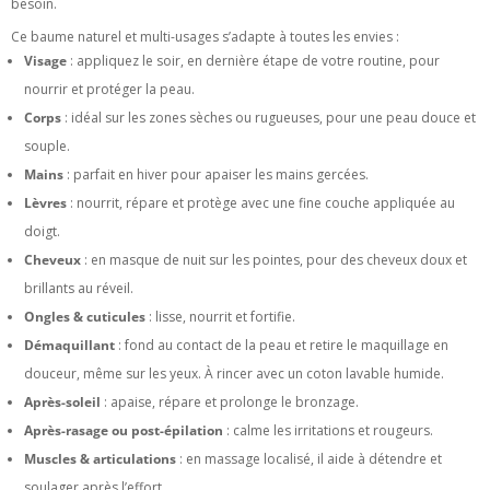
besoin.
Ce baume naturel et multi-usages s’adapte à toutes les envies :
Visage
: appliquez le soir, en dernière étape de votre routine, pour
nourrir et protéger la peau.
Corps
: idéal sur les zones sèches ou rugueuses, pour une peau douce et
souple.
Mains
: parfait en hiver pour apaiser les mains gercées.
Lèvres
: nourrit, répare et protège avec une fine couche appliquée au
doigt.
Cheveux
: en masque de nuit sur les pointes, pour des cheveux doux et
brillants au réveil.
Ongles & cuticules
: lisse, nourrit et fortifie.
Démaquillant
: fond au contact de la peau et retire le maquillage en
douceur, même sur les yeux. À rincer avec un coton lavable humide.
Après-soleil
: apaise, répare et prolonge le bronzage.
Après-rasage ou post-épilation
: calme les irritations et rougeurs.
Muscles & articulations
: en massage localisé, il aide à détendre et
soulager après l’effort.