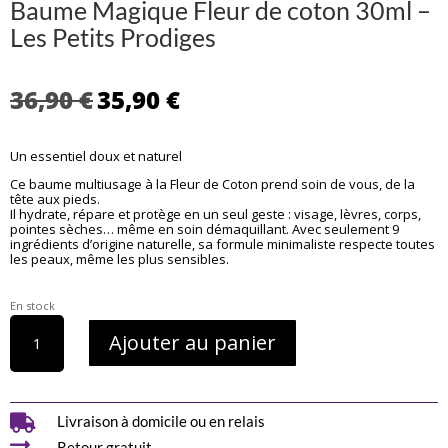
Baume Magique Fleur de coton 30ml –
Les Petits Prodiges
Le
Le
36,90
€
35,90
€
prix
prix
initial
actuel
Un essentiel doux et naturel
était :
est :
36,90 €.
35,90 €.
Ce baume multiusage à la Fleur de Coton prend soin de vous, de la
tête aux pieds.
Il hydrate, répare et protège en un seul geste : visage, lèvres, corps,
pointes sèches… même en soin démaquillant. Avec seulement 9
ingrédients d’origine naturelle, sa formule minimaliste respecte toutes
les peaux, même les plus sensibles.
En stock
quantité
Ajouter au panier
de
Baume
Magique
Fleur
de

Livraison à domicile ou en relais
coton
Retour gratuit