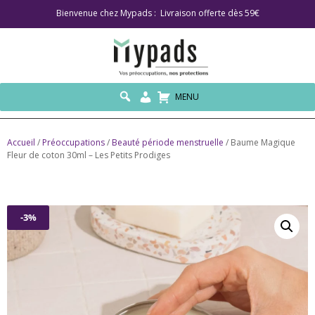
Bienvenue chez Mypads : Livraison offerte dès 59€
MENU
Accueil
/
Préoccupations
/
Beauté période menstruelle
/ Baume Magique
Fleur de coton 30ml – Les Petits Prodiges
-3%