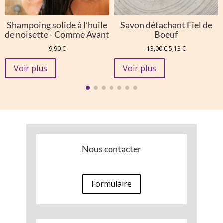
Shampoing solide à l’huile
Savon détachant Fiel de
de noisette - Comme Avant
Boeuf
Le
Le
9,90
€
13,00
€
5,13
€
prix
prix
initial
actuel
Voir plus
Voir plus
était :
est :
13,00 €.
5,13 €.
Nous contacter
Formulaire