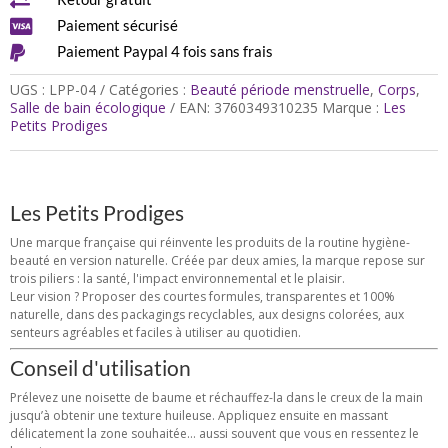

30ml
-

Paiement sécurisé
Les

Paiement Paypal 4 fois sans frais
Petits
Prodiges
UGS :
LPP-04
Catégories :
Beauté période menstruelle
,
Corps
,
Salle de bain écologique
EAN:
3760349310235
Marque :
Les
Petits Prodiges
Les Petits Prodiges
Une marque française qui réinvente les produits de la routine hygiène-
beauté en version naturelle. Créée par deux amies, la marque repose sur
trois piliers : la santé, l'impact environnemental et le plaisir.
Leur vision ? Proposer des courtes formules, transparentes et 100%
naturelle, dans des packagings recyclables, aux designs colorées, aux
senteurs agréables et faciles à utiliser au quotidien.
Conseil d'utilisation
Prélevez une noisette de baume et réchauffez-la dans le creux de la main
jusqu’à obtenir une texture huileuse. Appliquez ensuite en massant
délicatement la zone souhaitée… aussi souvent que vous en ressentez le