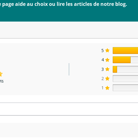
age aide au choix ou lire les articles de notre blog.
5
4
3
2
is
1