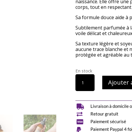
naissance. Elle offre une 
corps, tout en respectant 
Sa formule douce aide à p
Subtilement parfumée à la
voile délicat et chaleureux
Sa texture légère et soyeu
aucune trace blanche et n
protégée et agréable au 
En stock
quantité
Ajouter 
de
Crème
solaire
SPF50

Livraison à domicile o
minérale

Retour gratuit
liquide

Paiement sécurisé
à

Paiement Paypal 4 foi