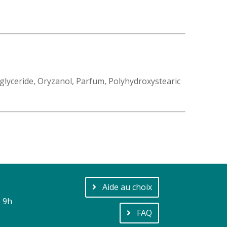
iglyceride, Oryzanol, Parfum, Polyhydroxystearic
Aide au choix
e 9h
FAQ