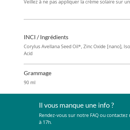
Veillez à ne pas appliquer la crème solaire sur u
INCI / Ingrédients
Corylus Avellana Seed Oil*, Zinc Oxide [nano], I
Acid
Grammage
90 ml
Il vous manque une info ?
Rendez-vous sur notre FAQ ou contactez no
à 17h.