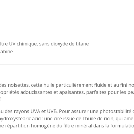
ltre UV chimique, sans dioxyde de titane
cabine
des noisettes, cette huile particulièrement fluide et au fini n
priétés adoucissantes et apaisantes, parfaites pour les pe
S
eau des rayons UVA et UVB. Pour assurer une photostabilité
droxystearic acid : une cire issue de l'huile de ricin, qui amél
e une répartition homogène du filtre minéral dans la formulati