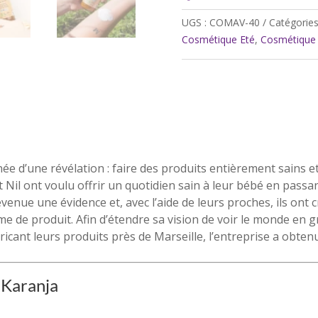
l'huile
de
UGS :
COMAV-40
Catégories
Karanja-
Cosmétique Eté
,
Cosmétique 
Comme
Avant
ée d’une révélation : faire des produits entièrement sains e
 et Nil ont voulu offrir un quotidien sain à leur bébé en pass
enue une évidence et, avec l’aide de leurs proches, ils ont 
me de produit. Afin d’étendre sa vision de voir le monde e
icant leurs produits près de Marseille, l’entreprise a obtenu 
e Karanja