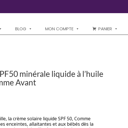
BLOG
MON COMPTE
PANIER
PF50 minérale liquide à l’huile
omme Avant
x
tuel
 :
lle, la crème solaire liquide SPF 50, Comme
s enceintes, allaitantes et aux bébés dès la
90 €.