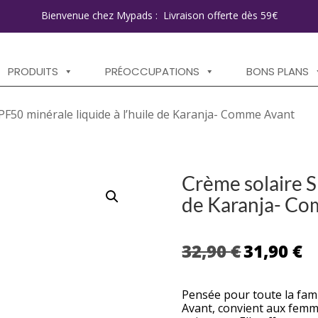
Bienvenue chez Mypads : Livraison offerte dès 59€
PRODUITS
PRÉOCCUPATIONS
BONS PLANS
PF50 minérale liquide à l’huile de Karanja- Comme Avant
Crème solaire S
de Karanja- C
Le
Le
32,90
€
31,90
€
prix
pri
initial
ac
était :
est
Pensée pour toute la fami
Avant, convient aux femme
32,90 €.
31,