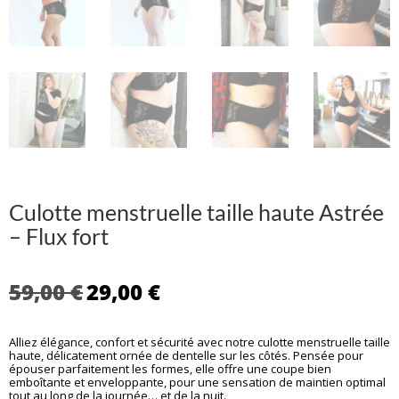
Culotte menstruelle taille haute Astrée
– Flux fort
Le
Le
59,00
€
29,00
€
prix
prix
initial
actuel
Alliez élégance, confort et sécurité avec notre culotte menstruelle taille
était :
est :
haute, délicatement ornée de dentelle sur les côtés. Pensée pour
59,00 €.
29,00 €.
épouser parfaitement les formes, elle offre une coupe bien
emboîtante et enveloppante, pour une sensation de maintien optimal
tout au long de la journée… et de la nuit.