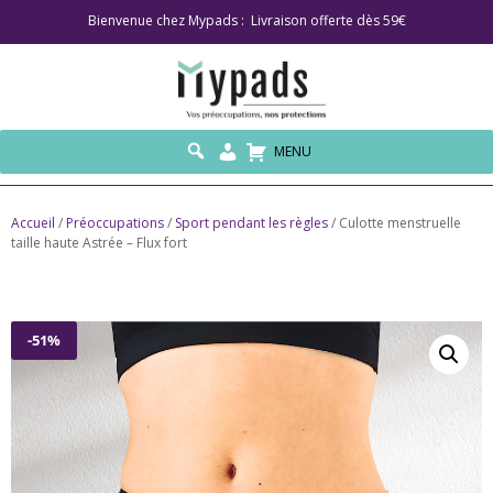
Bienvenue chez Mypads : Livraison offerte dès 59€
MENU
Accueil
/
Préoccupations
/
Sport pendant les règles
/ Culotte menstruelle
taille haute Astrée – Flux fort
-51%