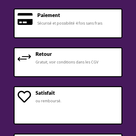
Paiement

Sécurisé et possibilité 4 fois sans frais
Retour
+
Gratuit, voir conditions dans les CGV
Satisfait

ou remboursé.