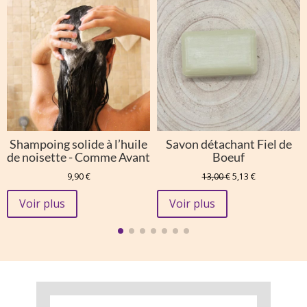
Shampoing solide à l’huile
Savon détachant Fiel de
de noisette - Comme Avant
Boeuf
Le
Le
9,90
€
13,00
€
5,13
€
prix
prix
initial
actuel
Voir plus
Voir plus
était :
est :
13,00 €.
5,13 €.