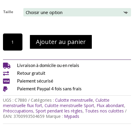
Taille
quantité
Ajouter au panier
de
Culotte
menstruelle
taille
haute

Livraison à domicile ou en relais
Astrée

Retour gratuit
-
Flux

Paiement sécurisé
fort

Paiement Paypal 4 fois sans frais
UGS :
C7880
Catégories :
Culotte menstruelle
,
Culotte
menstruelle flux fort
,
Culotte menstruelle Sport
,
Flux abondant
,
Préoccupations
,
Sport pendant les règles
,
Toutes nos culottes
EAN:
3700993504659
Marque :
Mypads