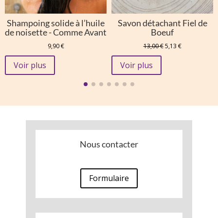
Shampoing solide à l’huile
Savon détachant Fiel de
de noisette - Comme Avant
Boeuf
Le
Le
9,90
€
13,00
€
5,13
€
prix
prix
initial
actuel
Voir plus
Voir plus
était :
est :
13,00 €.
5,13 €.
Nous contacter
Formulaire