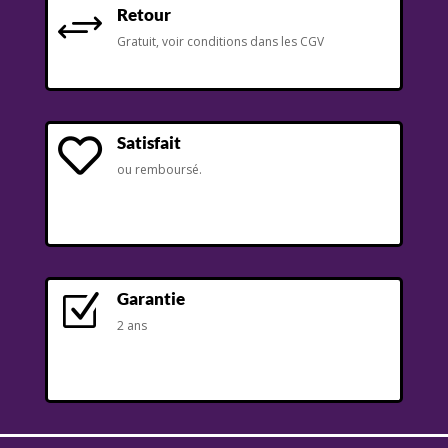
Retour
+
Gratuit, voir conditions dans les CGV
Satisfait

ou remboursé.
Garantie
Z
2 ans