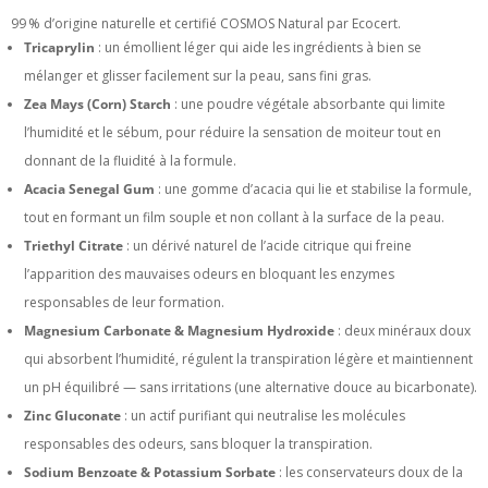
99 % d’origine naturelle et certifié COSMOS Natural par Ecocert.
Tricaprylin
: un émollient léger qui aide les ingrédients à bien se
mélanger et glisser facilement sur la peau, sans fini gras.
Zea Mays (Corn) Starch
: une poudre végétale absorbante qui limite
l’humidité et le sébum, pour réduire la sensation de moiteur tout en
donnant de la fluidité à la formule.
Acacia Senegal Gum
: une gomme d’acacia qui lie et stabilise la formule,
tout en formant un film souple et non collant à la surface de la peau.
Triethyl Citrate
: un dérivé naturel de l’acide citrique qui freine
l’apparition des mauvaises odeurs en bloquant les enzymes
responsables de leur formation.
Magnesium Carbonate & Magnesium Hydroxide
: deux minéraux doux
qui absorbent l’humidité, régulent la transpiration légère et maintiennent
un pH équilibré — sans irritations (une alternative douce au bicarbonate).
Zinc Gluconate
: un actif purifiant qui neutralise les molécules
responsables des odeurs, sans bloquer la transpiration.
Sodium Benzoate & Potassium Sorbate
: les conservateurs doux de la