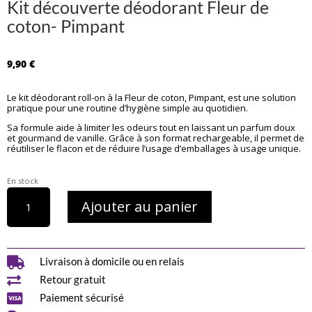
Kit découverte déodorant Fleur de
coton- Pimpant
9,90
€
Le kit déodorant roll-on à la Fleur de coton, Pimpant, est une solution
pratique pour une routine d’hygiène simple au quotidien.
Sa formule aide à limiter les odeurs tout en laissant un parfum doux
et gourmand de vanille. Grâce à son format rechargeable, il permet de
réutiliser le flacon et de réduire l’usage d’emballages à usage unique.
En stock
quantité
Ajouter au panier
de
Kit
découverte
déodorant
Fleur

Livraison à domicile ou en relais
de

Retour gratuit
coton-
Pimpant

Paiement sécurisé