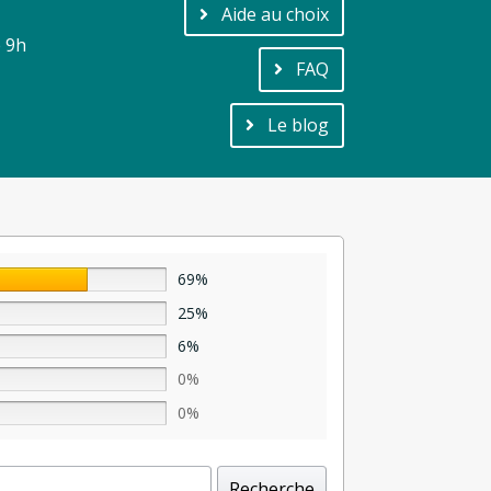
Aide au choix
e 9h
FAQ
Le blog
69%
25%
6%
0%
0%
Recherche