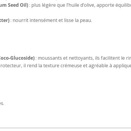
um Seed Oil)
: plus légère que l’huile d’olive, apporte équili
ter)
: nourrit intensément et lisse la peau.
Coco-Glucoside)
: moussants et nettoyants, ils facilitent le ri
protecteur, il rend la texture crémeuse et agréable à applique
s.