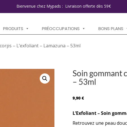
Bienvenue chez Mypads : Livraison offerte dès 59€
PRODUITS
PRÉOCCUPATIONS
BONS PLANS
orps – L’exfoliant – Lamazuna – 53ml
Soin gommant co
– 53ml
9,90
€
L’Exfoliant – Soin gomm
Retrouvez une peau douce 