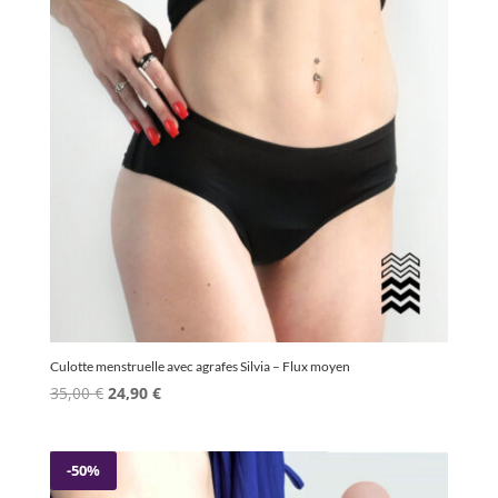
Culotte menstruelle avec agrafes Silvia – Flux moyen
Le
Le
35,00
€
24,90
€
prix
prix
initial
actuel
était :
est :
-50%
35,00 €.
24,90 €.