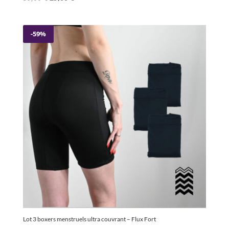
prix
prix
initial
actuel
était :
est :
-59%
59,00 €.
29,00 €.
Lot 3 boxers menstruels ultra couvrant – Flux Fort