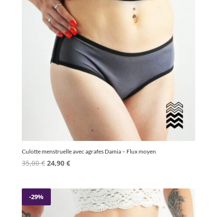
Culotte menstruelle avec agrafes Damia – Flux moyen
Le
Le
35,00
€
24,90
€
prix
prix
initial
actuel
était :
est :
-29%
35,00 €.
24,90 €.