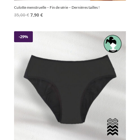
Culotte menstruelle – Fin de série – Dernières tailles !
Le
Le
35,00
€
7,90
€
prix
prix
initial
actuel
était :
est :
-29%
35,00 €.
7,90 €.