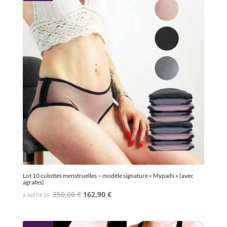
175,00 €.
87,90 €.
Lot 10 culottes menstruelles – modèle signature « Mypads » (avec
agrafes)
Le
Le
350,00
€
162,90
€
À PARTIR DE :
prix
prix
initial
actuel