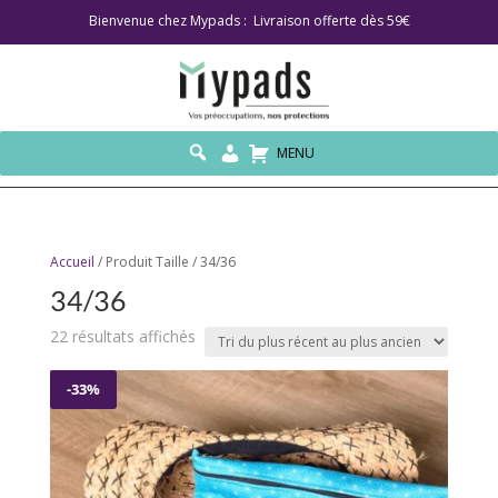
Bienvenue chez Mypads : Livraison offerte dès 59€
MENU
Accueil
/ Produit Taille / 34/36
34/36
Trié
22 résultats affichés
du
plus
-33%
récent
au
plus
ancien