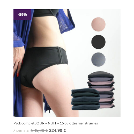
prix
prix
initial
actuel
était :
est :
-59%
199,50 €.
99,90 €.
Pack complet JOUR – NUIT – 15 culottes menstruelles
Le
Le
545,00
€
224,90
€
À PARTIR DE :