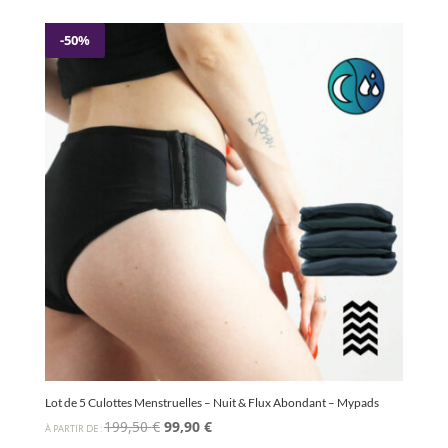
initial
actuel
était :
est :
-50%
39,90 €.
26,90 €.
Lot de 5 Culottes Menstruelles – Nuit & Flux Abondant – Mypads
Le
Le
199,50
€
99,90
€
À PARTIR DE :