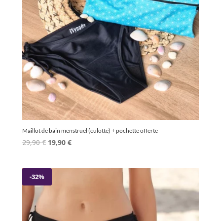
Maillot de bain menstruel (culotte) + pochette offerte
Le
Le
29,90
€
19,90
€
prix
prix
initial
actuel
était :
est :
-32%
29,90 €.
19,90 €.