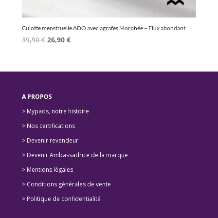
Culotte menstruelle ADO avec agrafes Morphée – Flux abondant
Le
Le
39,90
€
26,90
€
prix
prix
initial
actuel
était :
est :
39,90 €.
26,90 €.
A PROPOS
> Mypads, notre histoire
>
Nos certifications
>
Devenir revendeur
>
Devenir Ambassadrice de la marque
> Mentions légales
> Conditions générales de vente
> Politique de confidentialité