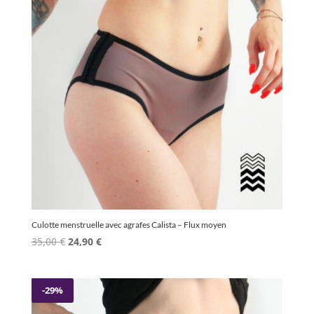
Culotte menstruelle avec agrafes Calista – Flux moyen
Le
Le
35,00
€
24,90
€
prix
prix
initial
actuel
était :
est :
-29%
35,00 €.
24,90 €.