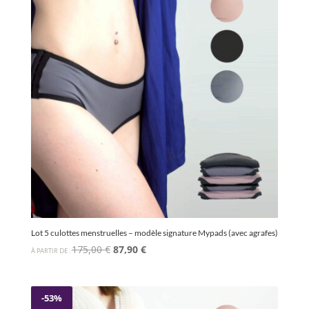
Lot 5 culottes menstruelles – modèle signature Mypads (avec agrafes)
Le
Le
175,00
€
87,90
€
À PARTIR DE :
prix
prix
initial
actuel
était :
est :
-53%