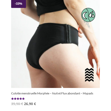
était :
est :
-33%
700,00 €.
298,90 €.
Culotte menstruelle Morphée – Nuit et Flux abondant – Mypads
Le
Le
Note
39,90
€
26,90
€
5.00
sur 5
prix
prix