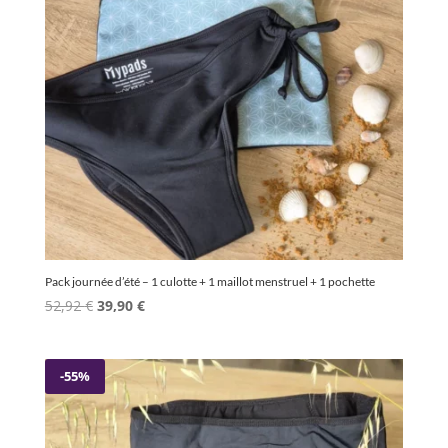
Pack journée d’été – 1 culotte + 1 maillot menstruel + 1 pochette
Le
Le
52,92
€
39,90
€
prix
prix
initial
actuel
était :
est :
-55%
52,92 €.
39,90 €.